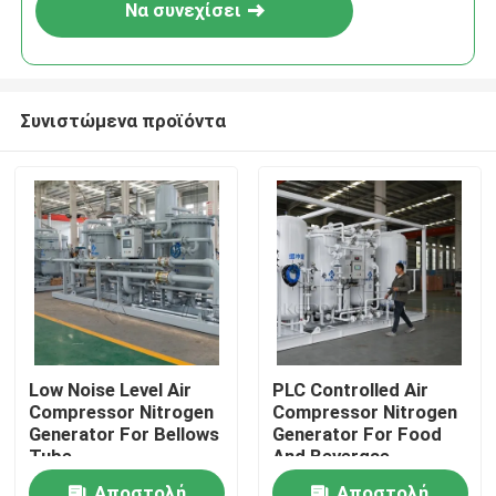
Να συνεχίσει
Συνιστώμενα προϊόντα
Σπίτι
Low Noise Level Air
PLC Controlled Air
Compressor Nitrogen
Compressor Nitrogen
Προϊόντα
Generator For Bellows
Generator For Food
Tube
And Bevergae
Σχετικά με εμάς
Αποστολή
Αποστολή