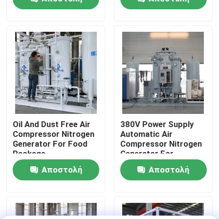
ερώτησης
ερώτησης
Επισκεψή εργοστασίου
Έλεγχος ποιότητας
Επικοινωνήστε μαζί μας
Ειδήσεις
Oil And Dust Free Air
380V Power Supply
Compressor Nitrogen
Automatic Air
Generator For Food
Compressor Nitrogen
Ζητήστε μια προσφορά
Package
Generator For
Beverage Filling
Αποστολή
Αποστολή
Παραγωγοί αζώτου PSA
ερώτησης
ερώτησης
Γεννήτρια αζώτου υψηλής αγνότητας