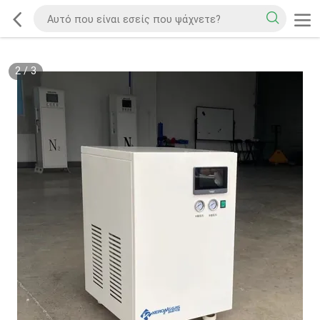
2
/
3