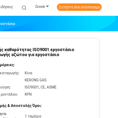
Greek
Ειδήσεις
Ζητήστε ένα απόσπασμα
γοστάσιο
ς καθαρότητας ISO9001 εργοστάσιο
ωγής αζώτου για εργοστάσιο
μέρειες:
καταγωγής:
Κίνα
:
KERONG GAS
οίηση:
ISO9001, CE, ASME
 μοντέλου:
ΚΡΝ
μής & Αποστολής Όροι:
ητα
1 τεμάχιο