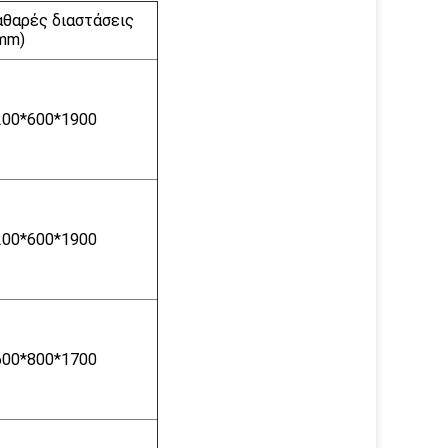
αθαρές διαστάσεις
(mm)
200*600*1900
200*600*1900
600*800*1700