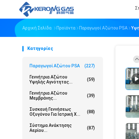
Σ
Αρχική Σελίδα
Προϊόντα
Παραγωγοί Αζώτου PSA
Υψη
Κατηγορίες
Παραγωγοί Αζώτου PSA
(227)
Γεννήτρια Αζώτου
(59)
Υψηλής Αγνότητας...
Γεννήτρια Αζώτου
(39)
Μεμβράνης...
Συσκευή Γεννήσεως
(88)
Οξυγόνου Για Ιατρική Χ...
Σύστημα Ανάκτησης
(87)
Αερίου...