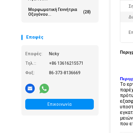
Ση
Μορφωματική Γεννήτρια
(28)
Οξυγόνου...
Δ
Ε
Επαφές
Περιγ
Επαφές:
Nicky
Τηλ.::
+86 13616215571
Φαξ:
86-373-8136669
Περιγ
Το ερ
παρέχ
πρότυ
εξασφ
Επικοινωνία
υποστ
εγκατ
μειών
που ε