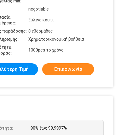
ελίας min:
negotiable
υασία
Ξύλινο κουτί
έρειες:
ς παράδοσης:
8 εβδομάδες
πληρωμής:
Χρηματοοικονομική βοήθεια
ότητα
1000pcs το χρόνο
οράς:
αλύτερη Τιμή
Επικοινωνία
ότητα:
90% έως 99,9997%