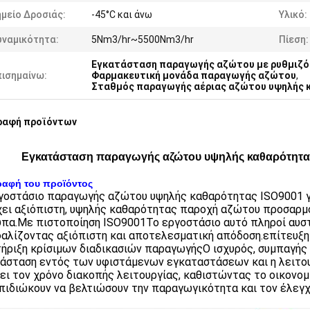
μείο Δροσιάς:
-45°C και άνω
Υλικό:
υναμικότητα:
5Nm3/hr~5500Nm3/hr
Πίεση:
Εγκατάσταση παραγωγής αζώτου με ρυθμιζό
πισημαίνω:
Φαρμακευτική μονάδα παραγωγής αζώτου
,
Σταθμός παραγωγής αέριας αζώτου υψηλής 
ραφή προϊόντων
Εγκατάσταση παραγωγής αζώτου υψηλής καθαρότητας
ραφή του προϊόντος
γοστάσιο παραγωγής αζώτου υψηλής καθαρότητας ISO9001 για
ει αξιόπιστη, υψηλής καθαρότητας παροχή αζώτου προσαρμο
πα.Με πιστοποίηση ISO9001Το εργοστάσιο αυτό πληροί αυστ
αλίζοντας αξιόπιστη και αποτελεσματική απόδοση.επίτευξ
ήριξη κρίσιμων διαδικασιών παραγωγήςΟ ισχυρός, συμπαγής 
άσταση εντός των υφιστάμενων εγκαταστάσεων και η λειτου
ει τον χρόνο διακοπής λειτουργίας, καθιστώντας το οικονομ
πιδιώκουν να βελτιώσουν την παραγωγικότητα και τον έλεγχ