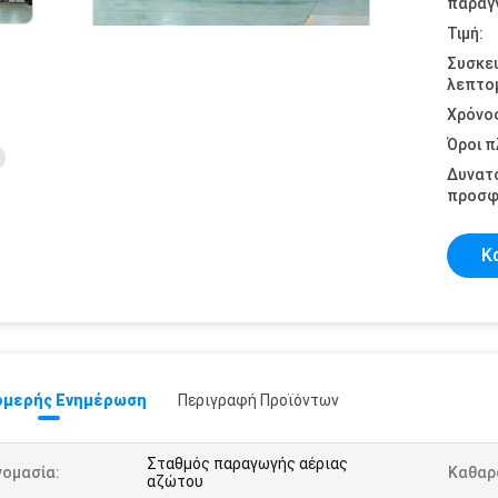
παραγγ
Τιμή:
Συσκε
λεπτομ
Χρόνο
Όροι 
Δυνατ
προσφ
Κ
μερής Ενημέρωση
Περιγραφή Προϊόντων
Σταθμός παραγωγής αέριας
νομασία:
Καθαρ
αζώτου