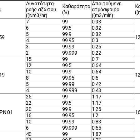
Δυνατότητα
Απαιτούμενη
Καθαρότητα
Κ
α
ροής αζώτου
ατμόσφαιρα
(%)
(
((Nm3/hr)
((m3/min)
7
99
0.33
6
99.5
0.32
5
99.9
0.32
59
1
4
99.95
0.3
3
99.99
0.25
2
99.999
0.22
15
99
0.7
12
99.5
0.64
10
99.9
0.64
19
1
8
99.95
0.6
5
99.99
0.42
4
99.999
0.43
25
99
1.17
22
99.5
1.17
20
99.9
1.25
ΡΝ.01
1
16
99.95
1.2
10
99.99
0.83
6
99.999
0.65
40
99
1.87