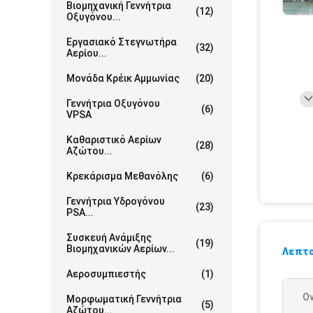
Βιομηχανική Γεννήτρια
(12)
Οξυγόνου...
Εργασιακό Στεγνωτήρα
(32)
Αερίου...
Μονάδα Κρέικ Αμμωνίας
(20)
Γεννήτρια Οξυγόνου
(6)
VPSA
Καθαριστικό Αερίων
(28)
Αζώτου...
Κρεκάρισμα Μεθανόλης
(6)
Γεννήτρια Υδρογόνου
(23)
PSA...
Συσκευή Ανάμιξης
(19)
Βιομηχανικών Αερίων...
Λεπτο
Αεροσυμπιεστής
(1)
Ο
Μορφωματική Γεννήτρια
(5)
Αζώτου...