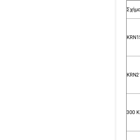
Σχήμ
KRN1
KRN2
300 Κ