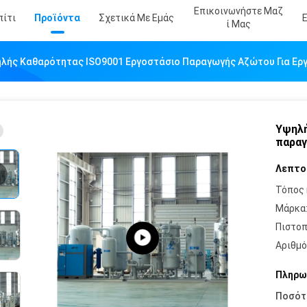
Επικοινωνήστε Μαζ
πίτι
Προϊόντα
Σχετικά Με Εμάς
Ί Μας
λής Καθαρότητας ISO9001 Εργοστάσιο Παραγωγής Αζώτου Για Ερ
Υψηλή
παραγ
Λεπτο
Τόπος 
Μάρκα
Πιστοπ
Αριθμό
Πληρω
Ποσότ