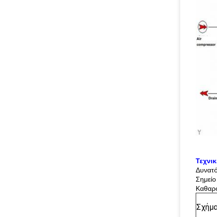
Τεχνι
Δυνατ
Σημείο
Καθαρ
Σχήμ