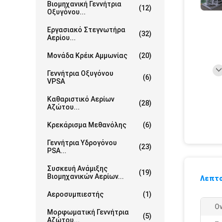
Βιομηχανική Γεννήτρια
(12)
Οξυγόνου...
Εργασιακό Στεγνωτήρα
(32)
Αερίου...
Μονάδα Κρέικ Αμμωνίας
(20)
Γεννήτρια Οξυγόνου
(6)
VPSA
Καθαριστικό Αερίων
(28)
Αζώτου...
Κρεκάρισμα Μεθανόλης
(6)
Γεννήτρια Υδρογόνου
(23)
PSA...
Συσκευή Ανάμιξης
(19)
Βιομηχανικών Αερίων...
Λεπτο
Αεροσυμπιεστής
(1)
Ο
Μορφωματική Γεννήτρια
(5)
Αζώτου...