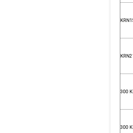
KRN1
KRN2
300 Κ
300 Κ