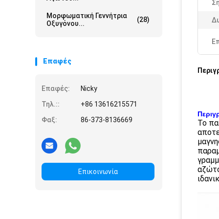
Ση
Μορφωματική Γεννήτρια
(28)
Δ
Οξυγόνου...
Ε
Επαφές
Περιγ
Επαφές:
Nicky
Τηλ.::
+86 13616215571
Περιγ
Φαξ:
86-373-8136669
Το πα
αποτε
μαγνη
παραμ
γραμμ
αζώτο
Επικοινωνία
ιδανι