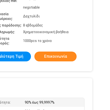
ελίας min:
negotiable
υασία
Δαχτυλίδι
έρειες:
ς παράδοσης:
8 εβδομάδες
πληρωμής:
Χρηματοοικονομική βοήθεια
ότητα
1000pcs το χρόνο
οράς:
αλύτερη Τιμή
Επικοινωνία
ότητα:
90% έως 99,9997%