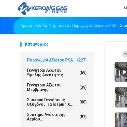
Σ
Αρχική Σελίδα
Προϊόντα
Παραγωγοί Αζώτου PSA
Συσ
Κατηγορίες
Παραγωγοί Αζώτου PSA
(227)
Γεννήτρια Αζώτου
(59)
Υψηλής Αγνότητας...
Γεννήτρια Αζώτου
(39)
Μεμβράνης...
Συσκευή Γεννήσεως
(88)
Οξυγόνου Για Ιατρική Χ...
Σύστημα Ανάκτησης
(87)
Αερίου...