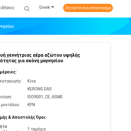
Greek
Ειδήσεις
Ζητήστε ένα απόσπασμα
γνησίου
υή γεννήτριας αέρα αζώτου υψηλής
ότητας για σκόνη μαγνησίου
μέρειες:
καταγωγής:
Κίνα
:
KERONG GAS
οίηση:
ISO9001, CE, ASME
 μοντέλου:
ΚΡΝ
μής & Αποστολής Όροι:
ητα
1 τεμάχιο