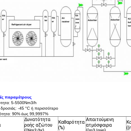
κές παραμέτρους
ότητα: 5-5500Nm3/h
 δροσιάς: -45 °C ή περισσότερο
ότητα: 90% έως 99,9997%
Δυνατότητα
Απαιτούμενη
Καθαρότητα
Κ
α
ροής αζώτου
ατμόσφαιρα
(%)
(
((Nm3/hr)
((m3/min)