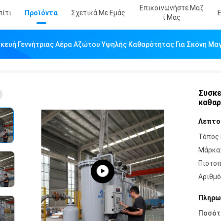
Επικοινωνήστε Μαζ
πίτι
Προϊόντα
Σχετικά Με Εμάς
Ί Μας
κευή Γεννήτριας Αέρα Αζώτου Υψηλής Καθαρότητας Για Σκόνη Μα
Συσκε
καθαρ
Λεπτο
Τόπος 
Μάρκα
Πιστοπ
Αριθμό
Πληρω
Ποσότ