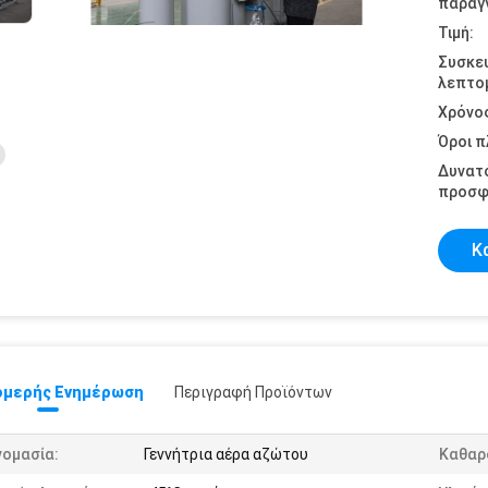
παραγγ
Τιμή:
Συσκε
λεπτομ
Χρόνο
Όροι 
Δυνατ
προσφ
Κ
μερής Ενημέρωση
Περιγραφή Προϊόντων
νομασία:
Γεννήτρια αέρα αζώτου
Καθαρ