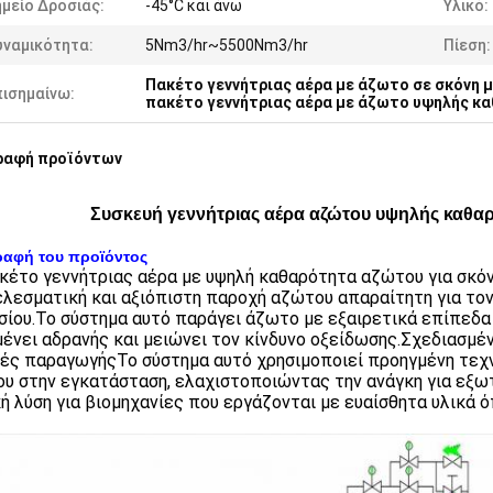
μείο Δροσιάς:
-45°C και άνω
Υλικό:
υναμικότητα:
5Nm3/hr~5500Nm3/hr
Πίεση:
Πακέτο γεννήτριας αέρα με άζωτο σε σκόνη 
πισημαίνω:
πακέτο γεννήτριας αέρα με άζωτο υψηλής κ
ραφή προϊόντων
Συσκευή γεννήτριας αέρα αζώτου υψηλής καθαρ
ραφή του προϊόντος
κέτο γεννήτριας αέρα με υψηλή καθαρότητα αζώτου για σκόνη
λεσματική και αξιόπιστη παροχή αζώτου απαραίτητη για τον
σίου.Το σύστημα αυτό παράγει άζωτο με εξαιρετικά επίπεδα
ένει αδρανής και μειώνει τον κίνδυνο οξείδωσης.Σχεδιασμέ
ές παραγωγήςΤο σύστημα αυτό χρησιμοποιεί προηγμένη τεχν
υ στην εγκατάσταση, ελαχιστοποιώντας την ανάγκη για εξω
κή λύση για βιομηχανίες που εργάζονται με ευαίσθητα υλικά 