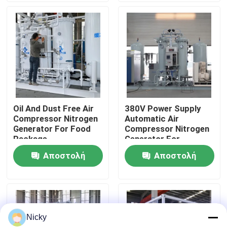
Επισκεψή εργοστασίου
Έλεγχος ποιότητας
Επικοινωνήστε μαζί μας
Oil And Dust Free Air
380V Power Supply
Compressor Nitrogen
Automatic Air
Ειδήσεις
Generator For Food
Compressor Nitrogen
Package
Generator For
Beverage Filling
Αποστολή
Αποστολή
Ζητήστε μια προσφορά
ερώτησης
ερώτησης
Παραγωγοί αζώτου PSA
Nicky
Γεννήτρια αζώτου υψηλής αγνότητας