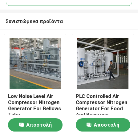
Συνιστώμενα προϊόντα
Low Noise Level Air
PLC Controlled Air
Σπίτι
Compressor Nitrogen
Compressor Nitrogen
Generator For Bellows
Generator For Food
Tube
And Bevergae
Προϊόντα
Αποστολή
Αποστολή
Σχετικά με εμάς
ερώτησης
ερώτησης