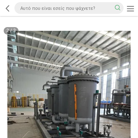
2
/
3