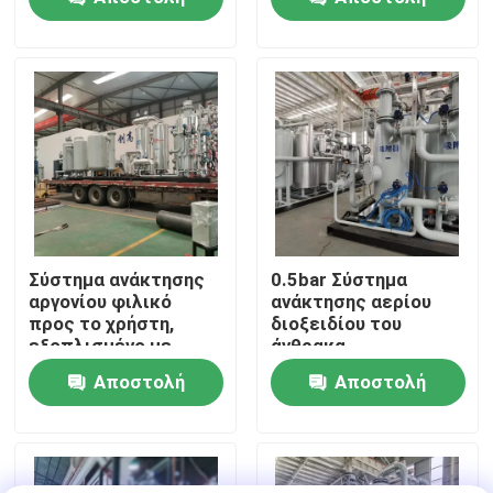
PSA
ερώτησης
ερώτησης
Επισκεψή εργοστασίου
Έλεγχος ποιότητας
Επικοινωνήστε μαζί μας
Ειδήσεις
Σύστημα ανάκτησης
0.5bar Σύστημα
αργονίου φιλικό
ανάκτησης αερίου
προς το χρήστη,
διοξειδίου του
Ζητήστε μια προσφορά
εξοπλισμένο με
άνθρακα
τηλεοπτική οθόνη
Εξοικονόμηση
Αποστολή
Αποστολή
ενέργειας Μικρή
Παραγωγοί αζώτου PSA
συντήρηση
ερώτησης
ερώτησης
Γεννήτρια αζώτου υψηλής αγνότητας