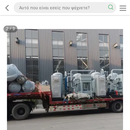
2
/
3