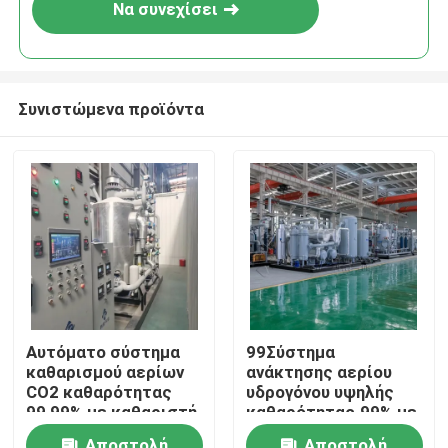
Να συνεχίσει
Συνιστώμενα προϊόντα
Σπίτι
Αυτόματο σύστημα
99Σύστημα
καθαρισμού αερίων
ανάκτησης αερίου
Προϊόντα
CO2 καθαρότητας
υδρογόνου υψηλής
99,99% με καθαριστή
καθαρότητας.99% με
αερίων
σύστημα καθαρισμού
Σχετικά με εμάς
Αποστολή
Αποστολή