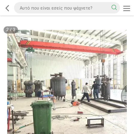
2
/
3