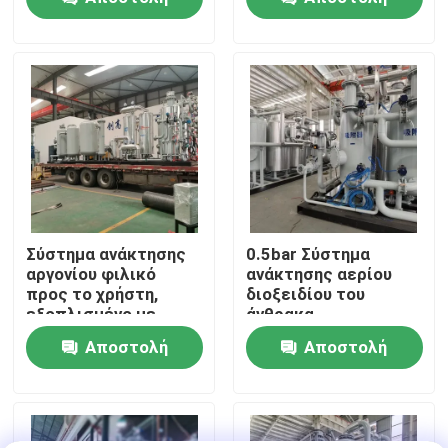
PSA
ερώτησης
ερώτησης
Επισκεψή εργοστασίου
Έλεγχος ποιότητας
Επικοινωνήστε μαζί μας
Ειδήσεις
Σύστημα ανάκτησης
0.5bar Σύστημα
αργονίου φιλικό
ανάκτησης αερίου
προς το χρήστη,
διοξειδίου του
Ζητήστε μια προσφορά
εξοπλισμένο με
άνθρακα
τηλεοπτική οθόνη
Εξοικονόμηση
Αποστολή
Αποστολή
ενέργειας Μικρή
Παραγωγοί αζώτου PSA
συντήρηση
ερώτησης
ερώτησης
Γεννήτρια αζώτου υψηλής αγνότητας