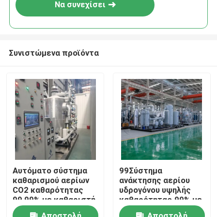
Να συνεχίσει
Συνιστώμενα προϊόντα
Σπίτι
Αυτόματο σύστημα
99Σύστημα
καθαρισμού αερίων
ανάκτησης αερίου
Προϊόντα
CO2 καθαρότητας
υδρογόνου υψηλής
99,99% με καθαριστή
καθαρότητας.99% με
αερίων
σύστημα καθαρισμού
Σχετικά με εμάς
Αποστολή
Αποστολή