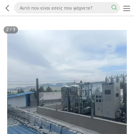
2
/
3