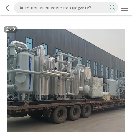
2
/
3