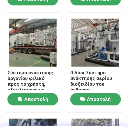
PSA
ερώτησης
ερώτησης
Επισκεψή εργοστασίου
Έλεγχος ποιότητας
Επικοινωνήστε μαζί μας
Ειδήσεις
Σύστημα ανάκτησης
0.5bar Σύστημα
αργονίου φιλικό
ανάκτησης αερίου
προς το χρήστη,
διοξειδίου του
Ζητήστε μια προσφορά
εξοπλισμένο με
άνθρακα
τηλεοπτική οθόνη
Εξοικονόμηση
Αποστολή
Αποστολή
ενέργειας Μικρή
Παραγωγοί αζώτου PSA
συντήρηση
ερώτησης
ερώτησης
Γεννήτρια αζώτου υψηλής αγνότητας