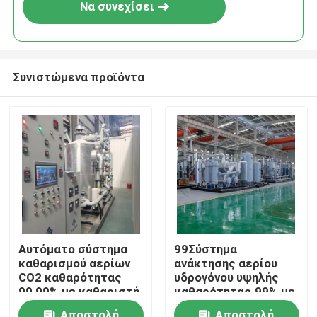
Να συνεχίσει
Συνιστώμενα προϊόντα
Σπίτι
Αυτόματο σύστημα
99Σύστημα
καθαρισμού αερίων
ανάκτησης αερίου
Προϊόντα
CO2 καθαρότητας
υδρογόνου υψηλής
99,99% με καθαριστή
καθαρότητας.99% με
αερίων
σύστημα καθαρισμού
Σχετικά με εμάς
Αποστολή
Αποστολή