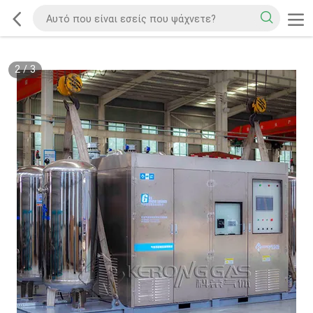
2
/
3