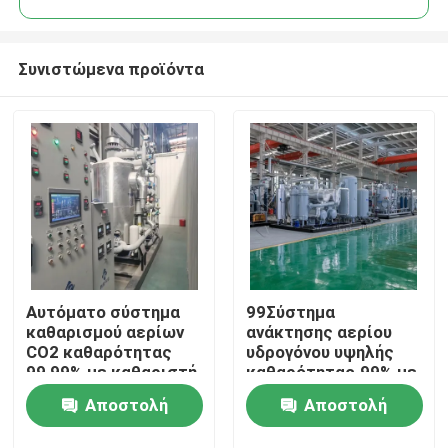
Συνιστώμενα προϊόντα
Αυτόματο σύστημα
99Σύστημα
Σπίτι
καθαρισμού αερίων
ανάκτησης αερίου
CO2 καθαρότητας
υδρογόνου υψηλής
99,99% με καθαριστή
καθαρότητας.99% με
Προϊόντα
αερίων
σύστημα καθαρισμού
Αποστολή
Αποστολή
PSA
Σχετικά με εμάς
ερώτησης
ερώτησης