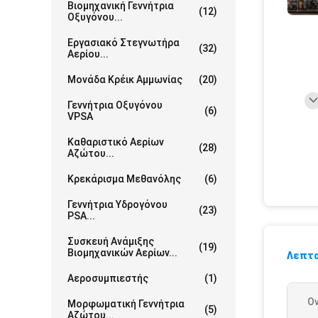
Βιομηχανική Γεννήτρια
(12)
Οξυγόνου...
Εργασιακό Στεγνωτήρα
(32)
Αερίου...
Μονάδα Κρέικ Αμμωνίας
(20)
Γεννήτρια Οξυγόνου
(6)
VPSA
Καθαριστικό Αερίων
(28)
Αζώτου...
Κρεκάρισμα Μεθανόλης
(6)
Γεννήτρια Υδρογόνου
(23)
PSA...
Συσκευή Ανάμιξης
(19)
Βιομηχανικών Αερίων...
Λεπτο
Αεροσυμπιεστής
(1)
Ο
Μορφωματική Γεννήτρια
(5)
Αζώτου...