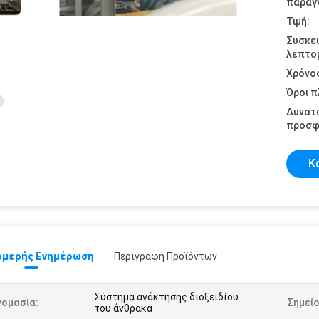
παραγγ
Τιμή:
Συσκε
λεπτομ
Χρόνο
Όροι 
Δυνατ
προσφ
Κ
μερής Ενημέρωση
Περιγραφή Προϊόντων
Σύστημα ανάκτησης διοξειδίου
νομασία:
Σημείο
του άνθρακα