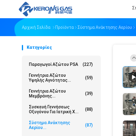
Σ
Αρχική Σελίδα
Προϊόντα
Σύστημα Ανάκτησης Αερίου
Κατηγορίες
Παραγωγοί Αζώτου PSA
(227)
Γεννήτρια Αζώτου
(59)
Υψηλής Αγνότητας...
Γεννήτρια Αζώτου
(39)
Μεμβράνης...
Συσκευή Γεννήσεως
(88)
Οξυγόνου Για Ιατρική Χ...
Σύστημα Ανάκτησης
(87)
Αερίου...