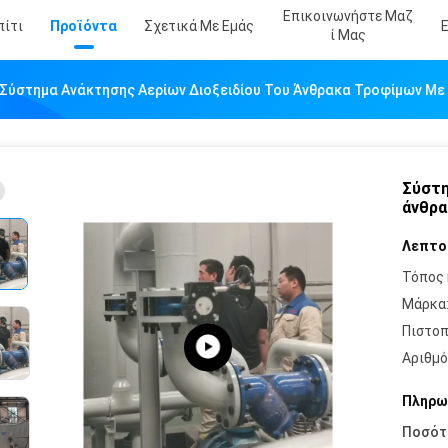
Επικοινωνήστε Μαζ
πίτι
Προϊόντα
Σχετικά Με Εμάς
Ί Μας
Σύστημα Ανάκτησης Αερίων Διοξειδίου Του Άνθρακα Τροφίμων Με
Σύστη
άνθρα
Λεπτο
Τόπος 
Μάρκα
Πιστοπ
Αριθμό
Πληρω
Ποσότ