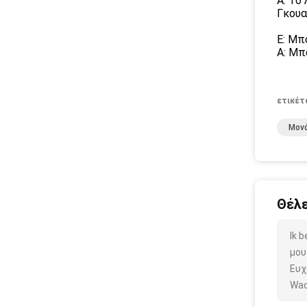
Α: Το
Γκουα
Ε: Μπ
Α: Μπ
ετικέτ
Μονά
Θέλε
Ik 
μου
Ευχ
Wac