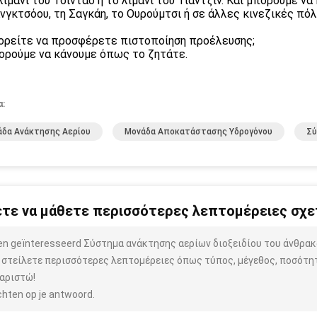
 λιμάνι του Τσιντάο ή το λιμάνι του Τιάντζιν. Και μπορούμε 
νγκτσόου, τη Σαγκάη, το Ουρούμτσι ή σε άλλες κινεζικές πόλ
ορείτε να προσφέρετε πιστοποίηση προέλευσης;
ορούμε να κάνουμε όπως το ζητάτε.
α:
δα Ανάκτησης Αερίου
Μονάδα Αποκατάστασης Υδρογόνου
Σύ
τε να μάθετε περισσότερες λεπτομέρειες σχετ
ben geïnteresseerd Σύστημα ανάκτησης αερίων διοξειδίου του άνθρα
 στείλετε περισσότερες λεπτομέρειες όπως τύπος, μέγεθος, ποσότητα
αριστώ!
hten op je antwoord.