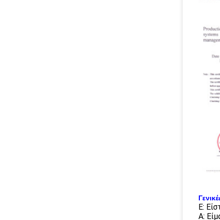
Γενικέ
Ε: Εί
Α: Εί