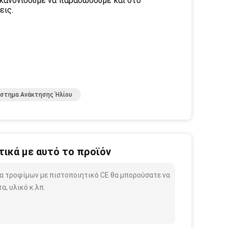
να κανονίσουμε να παραδώσουμε και στο
εις.
στημα Ανάκτησης Ήλίου
ικά με αυτό το προϊόν
κα τροφίμων με πιστοποιητικό CE θα μπορούσατε να
, υλικό κ.λπ.