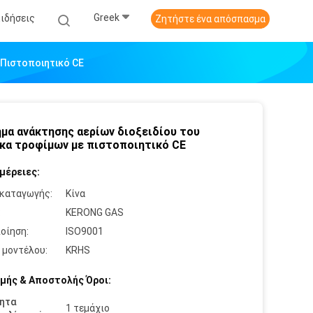
Greek
Ειδήσεις
Ζητήστε ένα απόσπασμα
 Πιστοποιητικό CE
μα ανάκτησης αερίων διοξειδίου του
κα τροφίμων με πιστοποιητικό CE
μέρειες:
καταγωγής:
Κίνα
:
KERONG GAS
οίηση:
ISO9001
 μοντέλου:
KRHS
μής & Αποστολής Όροι:
ητα
1 τεμάχιο