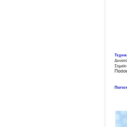
Τεχνι
Δυνατ
Σημείο
Ποσοσ
Πιστο