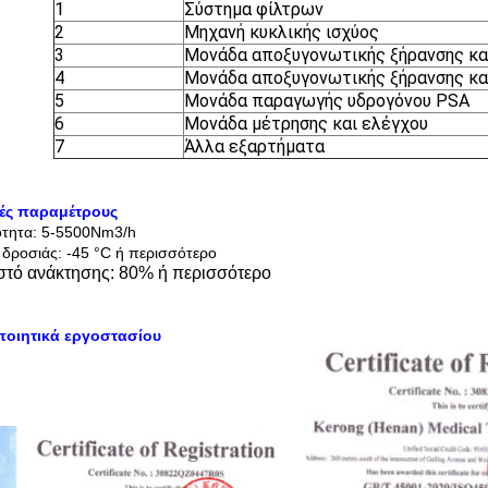
1
Σύστημα φίλτρων
2
Μηχανή κυκλικής ισχύος
3
Μονάδα αποξυγονωτικής ξήρανσης κα
4
Μονάδα αποξυγονωτικής ξήρανσης κα
5
Μονάδα παραγωγής υδρογόνου PSA
6
Μονάδα μέτρησης και ελέγχου
7
Άλλα εξαρτήματα
κές παραμέτρους
ότητα: 5-5500Nm3/h
 δροσιάς: -45 °C ή περισσότερο
τό ανάκτησης: 80% ή περισσότερο
ποιητικά εργοστασίου