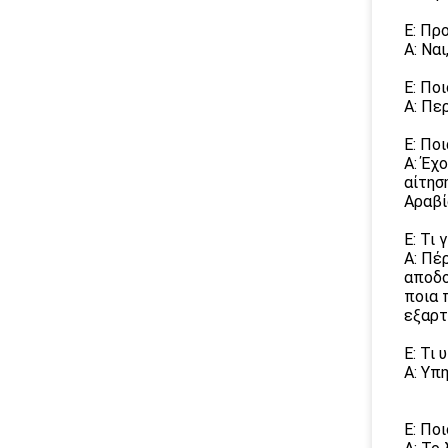
Ε: Πρ
Α: Να
Ε: Πο
Α: Πε
Ε: Πο
Α: Έχ
αίτησ
Αραβί
Ε: Τι 
Α: Πέ
αποδο
ποια 
εξαρτ
Ε: Τι
Α: Υπ
Ε: Ποι