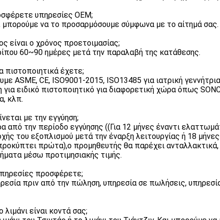
οσφέρετε υπηρεσίες OEM;
ι, μπορούμε να το προσαρμόσουμε σύμφωνα με το αίτημά σας.
ιος είναι ο χρόνος προετοιμασίας;
ρίπου 60~90 ημέρες μετά την παραλαβή της κατάθεσης.
ια πιστοποιητικά έχετε;
ουμε ASME, CE, ISO9001-2015, ISO13485 για ιατρική γεννήτρι
η για ειδικό πιστοποιητικό για διαφορετική χώρα όπως SONCA
α, κλπ.
γίνεται με την εγγύηση;
ρα από την περίοδο εγγύησης ((Για 12 μήνες έναντι ελαττωμ
χής του εξοπλισμού μετά την έναρξη λειτουργίας ή 18 μήνες
προκύπτει πρώτα),ο προμηθευτής θα παρέχει ανταλλακτικά,
ήματα μέσω προτιμησιακής τιμής.
 υπηρεσίες προσφέρετε;
ηρεσία πριν από την πώληση, υπηρεσία σε πωλήσεις, υπηρεσί
ο λιμάνι είναι κοντά σας;