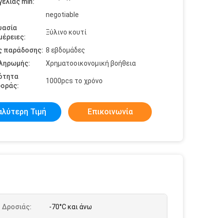
ελίας min:
negotiable
υασία
Ξύλινο κουτί
έρειες:
ς παράδοσης:
8 εβδομάδες
πληρωμής:
Χρηματοοικονομική βοήθεια
ότητα
1000pcs το χρόνο
οράς:
αλύτερη Τιμή
Επικοινωνία
 Δροσιάς:
-70°C και άνω