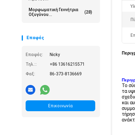
Υλ
Μορφωματική Γεννήτρια
(28)
Οξυγόνου...
Πί
Ε
Επαφές
Περιγ
Επαφές:
Nicky
Τηλ.::
+86 13616215571
Φαξ:
86-373-8136669
Περιγ
Το σύ
τα υψ
σχεδι
και α
Επικοινωνία
συμμο
τήρησ
ανάκτ