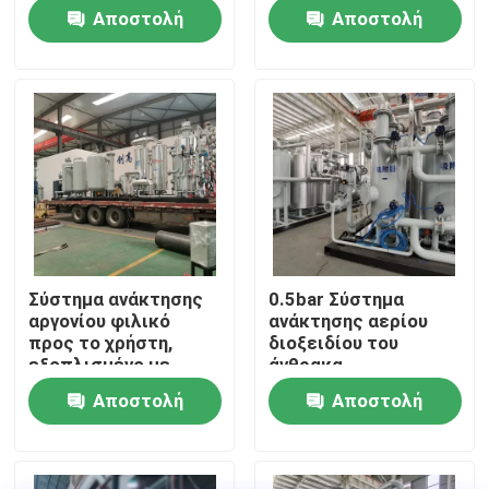
αερίων
σύστημα καθαρισμού
Αποστολή
Αποστολή
PSA
Επισκεψή εργοστασίου
ερώτησης
ερώτησης
Έλεγχος ποιότητας
Επικοινωνήστε μαζί μας
Ειδήσεις
Σύστημα ανάκτησης
0.5bar Σύστημα
αργονίου φιλικό
ανάκτησης αερίου
Ζητήστε μια προσφορά
προς το χρήστη,
διοξειδίου του
εξοπλισμένο με
άνθρακα
τηλεοπτική οθόνη
Εξοικονόμηση
Αποστολή
Αποστολή
Παραγωγοί αζώτου PSA
ενέργειας Μικρή
συντήρηση
ερώτησης
ερώτησης
Γεννήτρια αζώτου υψηλής αγνότητας