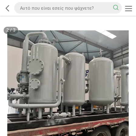
2
/
3