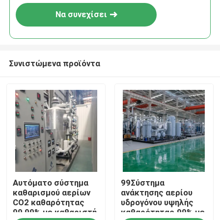
Να συνεχίσει
Συνιστώμενα προϊόντα
Σπίτι
Αυτόματο σύστημα
99Σύστημα
Προϊόντα
καθαρισμού αερίων
ανάκτησης αερίου
CO2 καθαρότητας
υδρογόνου υψηλής
99,99% με καθαριστή
καθαρότητας.99% με
Σχετικά με εμάς