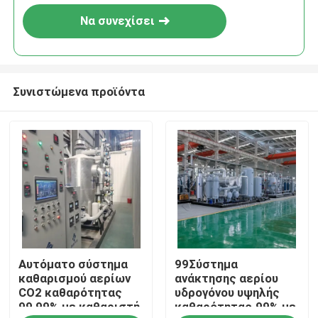
Να συνεχίσει
Συνιστώμενα προϊόντα
Σπίτι
Αυτόματο σύστημα
99Σύστημα
Προϊόντα
καθαρισμού αερίων
ανάκτησης αερίου
CO2 καθαρότητας
υδρογόνου υψηλής
99,99% με καθαριστή
καθαρότητας.99% με
Σχετικά με εμάς