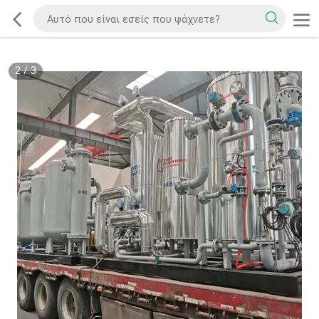
2
/
3