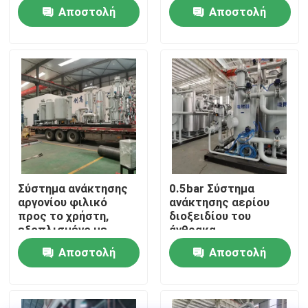
αερίων
σύστημα καθαρισμού
Αποστολή
Αποστολή
PSA
Επισκεψή εργοστασίου
ερώτησης
ερώτησης
Έλεγχος ποιότητας
Επικοινωνήστε μαζί μας
Ειδήσεις
Σύστημα ανάκτησης
0.5bar Σύστημα
αργονίου φιλικό
ανάκτησης αερίου
Ζητήστε μια προσφορά
προς το χρήστη,
διοξειδίου του
εξοπλισμένο με
άνθρακα
τηλεοπτική οθόνη
Εξοικονόμηση
Αποστολή
Αποστολή
Παραγωγοί αζώτου PSA
ενέργειας Μικρή
συντήρηση
ερώτησης
ερώτησης
Γεννήτρια αζώτου υψηλής αγνότητας