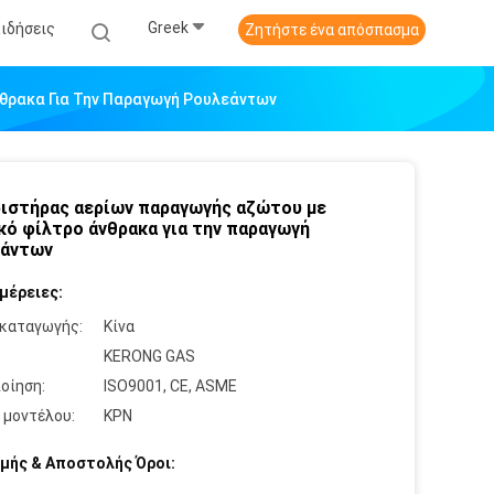
Greek
Ειδήσεις
Ζητήστε ένα απόσπασμα
θρακα Για Την Παραγωγή Ρουλεάντων
ιστήρας αερίων παραγωγής αζώτου με
κό φίλτρο άνθρακα για την παραγωγή
εάντων
μέρειες:
καταγωγής:
Κίνα
:
KERONG GAS
οίηση:
ISO9001, CE, ASME
 μοντέλου:
ΚΡΝ
μής & Αποστολής Όροι: