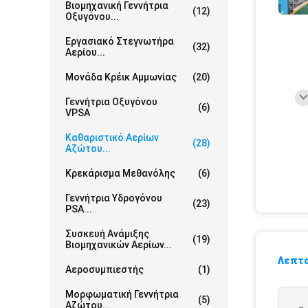
Βιομηχανική Γεννήτρια
(12)
Οξυγόνου...
Εργασιακό Στεγνωτήρα
(32)
Αερίου...
Μονάδα Κρέικ Αμμωνίας
(20)
Γεννήτρια Οξυγόνου
(6)
VPSA
Καθαριστικό Αερίων
(28)
Αζώτου...
Κρεκάρισμα Μεθανόλης
(6)
Γεννήτρια Υδρογόνου
(23)
PSA...
Συσκευή Ανάμιξης
(19)
Βιομηχανικών Αερίων...
Λεπτο
Αεροσυμπιεστής
(1)
Μορφωματική Γεννήτρια
(5)
Αζώτου...