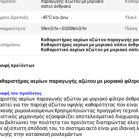
νομασία:
παραγωγής αζώτου με μοριακό
Καθαρ
σάπιο άνθρακα
μείο Δροσιάς:
-45°C και άνω
Υλικό:
υναμικότητα:
5Nm3/hr~5500Nm3/hr
Πίεση:
Καθαριστήρας αερίων αζώτου παραγωγής ρ
πισημαίνω:
Καθαριστήρας αερίων με μοριακό σάπιο άνθρ
Καθαριστικό αερίων αζώτου με μοριακό σάπ
ραφή προϊόντων
θαριστήρας αερίων παραγωγής αζώτου με μοριακό φίλτρ
ραφή του προϊόντος
αριστής αερίων παραγωγής αζώτου με μοριακό φίλτρο άνθρα
αστεί για την παροχή αζώτου υψηλής καθαρότητας που είναι 
κευής ρυμουλκούμενων.Χρησιμοποιώντας προηγμένη τεχνολογ
ιστικός μηχανισμός εξασφαλίζει αποτελεσματικό διαχωρισμ
υ.βελτιώνει την ποιότητα του προϊόντος διατηρώντας ελε
ην αξιόπιστη απόδοσή του, το σύστημα αυτό είναι μια ιδανικ
ωγής στην κατασκευή ρουλεμάντων.