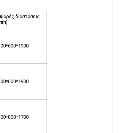
αθαρές διαστάσεις
(mm)
200*600*1900
200*600*1900
600*800*1700