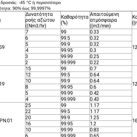
 δροσιάς: -45 °C ή περισσότερο
ότητα: 90% έως 99,9997%
Δυνατότητα
Απαιτούμενη
Καθαρότητα
Κ
α
ροής αζώτου
ατμόσφαιρα
(%)
(
((Nm3/hr)
((m3/min)
7
99
0.33
6
99.5
0.32
5
99.9
0.32
59
1
4
99.95
0.3
3
99.99
0.25
2
99.999
0.22
15
99
0.7
12
99.5
0.64
10
99.9
0.64
19
1
8
99.95
0.6
5
99.99
0.42
4
99.999
0.43
25
99
1.17
22
99.5
1.17
20
99.9
1.25
ΡΝ.01
1
16
99.95
1.2
10
99.99
0.83
6
99.999
0.65