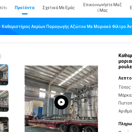
Επικοινωνήστε Μαζ
πίτι
Προϊόντα
Σχετικά Με Εμάς
Ί Μας
Καθαριστήρας Αερίων Παραγωγής Αζώτου Με Μοριακό Φίλτρο Άν
Καθαρ
μορια
ρουλ
Λεπτο
Τόπος 
Μάρκα
Πιστοπ
Αριθμό
Πληρω