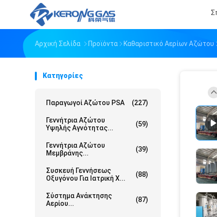
Σ
Αρχική Σελίδα
Προϊόντα
Καθαριστικό Αερίων Αζώτου
Κατηγορίες
Παραγωγοί Αζώτου PSA
(227)
Γεννήτρια Αζώτου
(59)
Υψηλής Αγνότητας...
Γεννήτρια Αζώτου
(39)
Μεμβράνης...
Συσκευή Γεννήσεως
(88)
Οξυγόνου Για Ιατρική Χ...
Σύστημα Ανάκτησης
(87)
Αερίου...