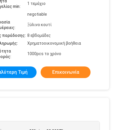
ητα
1 τεμάχιο
ελίας min:
negotiable
υασία
Ξύλινο κουτί
έρειες:
ς παράδοσης:
8 εβδομάδες
πληρωμής:
Χρηματοοικονομική βοήθεια
ότητα
1000pcs το χρόνο
οράς:
αλύτερη Τιμή
Επικοινωνία