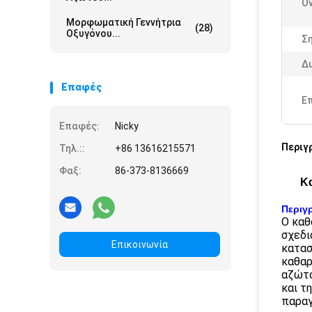
Ο
Μορφωματική Γεννήτρια
(28)
Οξυγόνου...
Ση
Δ
Επαφές
Ε
Επαφές:
Nicky
Περιγ
Τηλ.::
+86 13616215571
Φαξ:
86-373-8136669
Κα
Περιγ
Ο καθ
σχεδι
Επικοινωνία
κατασ
καθαρ
αζώτο
και τ
παραγ