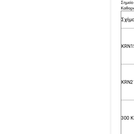
Σημείο
Καθαρ
Σχήμ
KRN1
KRN2
300 Κ