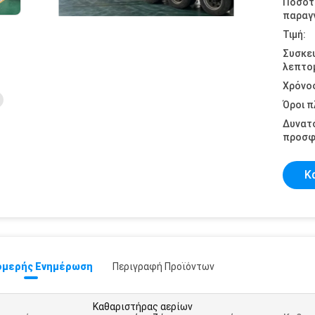
Ποσότ
παραγγ
Τιμή:
Συσκε
λεπτομ
Χρόνο
Όροι 
Δυνατ
προσφ
Κ
μερής Ενημέρωση
Περιγραφή Προϊόντων
Καθαριστήρας αερίων