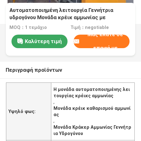
Αυτοματοποιημένη λειτουργία Γεννήτρια
υδρογόνου Μονάδα κρέικ αμμωνίας με
καθαριστήρα
MOQ：1 τεμάχιο
Τιμή：negotiable
Μας ελάτε σε
Καλύτερη τιμή
επαφή με
Περιγραφή προϊόντων
Η μονάδα αυτοματοποιημένης λει
τουργίας κρέικς αμμωνίας
,
Μονάδα κρέικ καθαρισμού αμμωνί
Υψηλό φως:
ας
,
Μονάδα Κράκερ Αμμωνίας Γεννήτρ
ια Υδρογόνου