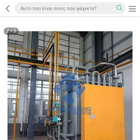
2
/
3