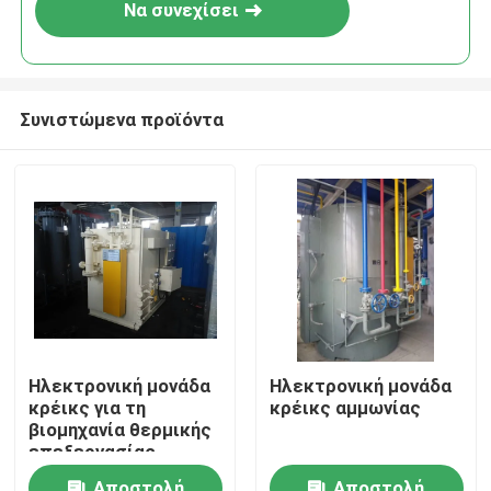
Να συνεχίσει
Συνιστώμενα προϊόντα
Σπίτι
Ηλεκτρονική μονάδα
Ηλεκτρονική μονάδα
κρέικς για τη
κρέικς αμμωνίας
Προϊόντα
βιομηχανία θερμικής
επεξεργασίας
Σχετικά με εμάς
Αποστολή
Αποστολή