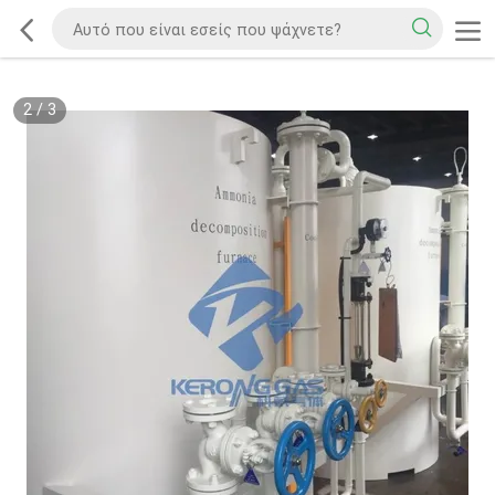
2
/
3