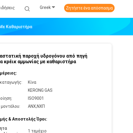
Greek
Ειδήσεις
Ζητήστε ένα απόσπασμα
 Με Καθαριστήρα
αστατική παροχή υδρογόνου από πηγή
α κρέικ αμμωνίας με καθαριστήρα
μέρειες:
καταγωγής:
Κίνα
:
KERONG GAS
οίηση:
ISO9001
 μοντέλου:
ΑΝΧ,ΝΧΠ
μής & Αποστολής Όροι:
ητα
1 τεμάχιο