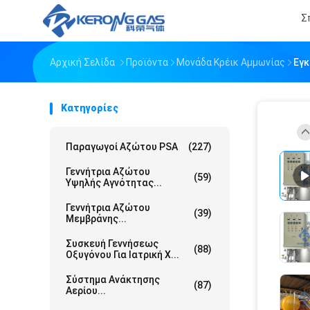
Σ
Αρχική Σελίδα
Προϊόντα
Μονάδα Κρέικ Αμμωνίας
Εγκ
Κατηγορίες
Παραγωγοί Αζώτου PSA
(227)
Γεννήτρια Αζώτου
(59)
Υψηλής Αγνότητας...
Γεννήτρια Αζώτου
(39)
Μεμβράνης...
Συσκευή Γεννήσεως
(88)
Οξυγόνου Για Ιατρική Χ...
Σύστημα Ανάκτησης
(87)
Αερίου...