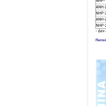
NHP-
ANH-
NHP-
ANH-
NHP-
- Δεν
Πιστο