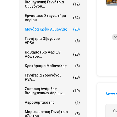
Βιομηχανική Γεννήτρια
(12)
Οξυγόνου...
Εργασιακό Στεγνωτήρα
(32)
Αερίου...
Μονάδα Κρέικ Αμμωνίας
(20)
Γεννήτρια Οξυγόνου
(6)
VPSA
Καθαριστικό Αερίων
(28)
Αζώτου...
Κρεκάρισμα Μεθανόλης
(6)
Γεννήτρια Υδρογόνου
(23)
PSA...
Συσκευή Ανάμιξης
(19)
Βιομηχανικών Αερίων...
Λεπτο
Αεροσυμπιεστής
(1)
Ο
Μορφωματική Γεννήτρια
(5)
Αζώτου...