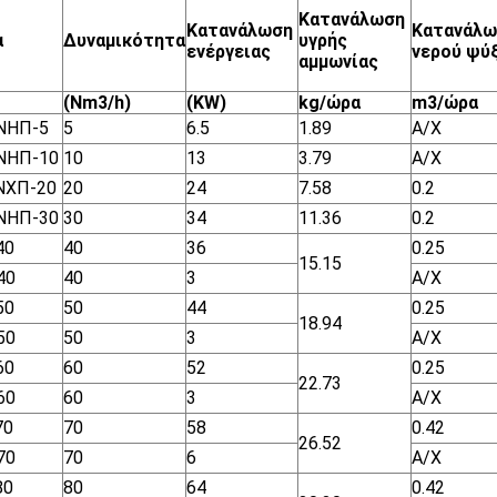
Κατανάλωση
Κατανάλωση
Κατανάλω
α
Δυναμικότητα
υγρής
ενέργειας
νερού ψύ
αμμωνίας
(Nm3/h)
(KW)
kg/ώρα
m3/ώρα
ΝΗΠ-5
5
6.5
1.89
Α/Χ
ΝΗΠ-10
10
13
3.79
Α/Χ
ΝΧΠ-20
20
24
7.58
0.2
ΝΗΠ-30
30
34
11.36
0.2
40
40
36
0.25
15.15
40
40
3
Α/Χ
50
50
44
0.25
18.94
50
50
3
Α/Χ
60
60
52
0.25
22.73
60
60
3
Α/Χ
70
70
58
0.42
26.52
70
70
6
Α/Χ
80
80
64
0.42