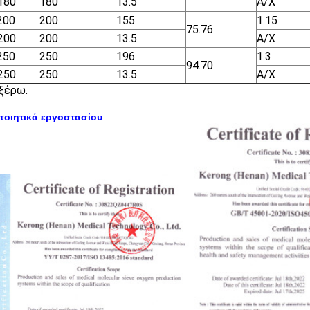
180
180
13.5
Α/Χ
200
200
155
1.15
75.76
200
200
13.5
Α/Χ
250
250
196
1.3
94.70
250
250
13.5
Α/Χ
 ξέρω.
ποιητικά εργοστασίου