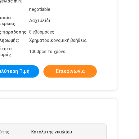
ελίας min:
negotiable
υασία
Δαχτυλίδι
έρειες:
ς παράδοσης:
8 εβδομάδες
πληρωμής:
Χρηματοοικονομική βοήθεια
ότητα
1000pcs το χρόνο
οράς:
αλύτερη Τιμή
Επικοινωνία
ύτης:
Καταλύτης νικελίου