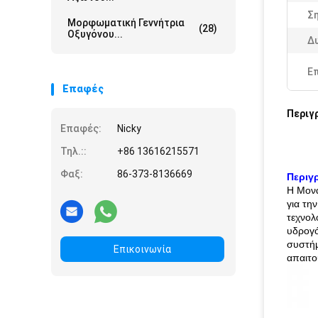
Ση
Μορφωματική Γεννήτρια
(28)
Οξυγόνου...
Δ
Ε
Επαφές
Περιγ
Επαφές:
Nicky
Τηλ.::
+86 13616215571
Φαξ:
86-373-8136669
Περιγ
Η Μονά
για τη
τεχνολ
υδρογό
συστήμ
Επικοινωνία
απαιτο