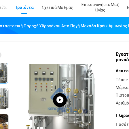
Επικοινωνήστε Μαζ
πίτι
Προϊόντα
Σχετικά Με Εμάς
Ί Μας
αταστατική Παροχή Υδρογόνου Από Πηγή Μονάδα Κρέικ Αμμωνίας
Εγκατ
μονάδ
Λεπτο
Τόπος 
Μάρκα
Πιστοπ
Αριθμό
Πληρω
Ποσότ