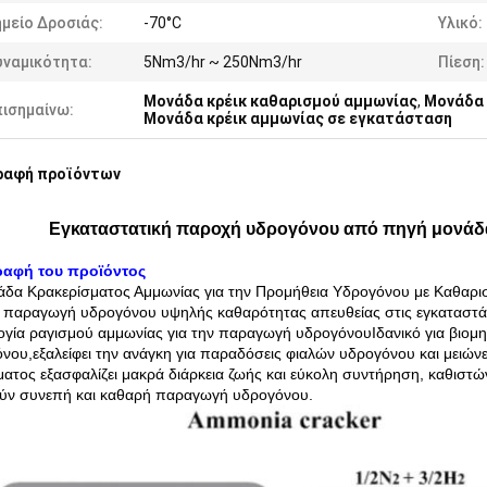
μείο Δροσιάς:
-70°C
Υλικό:
υναμικότητα:
5Nm3/hr ~ 250Nm3/hr
Πίεση:
Μονάδα κρέικ καθαρισμού αμμωνίας
,
Μονάδα 
πισημαίνω:
Μονάδα κρέικ αμμωνίας σε εγκατάσταση
ραφή προϊόντων
Εγκαταστατική παροχή υδρογόνου από πηγή μονάδα
ραφή του προϊόντος
δα Κρακερίσματος Αμμωνίας για την Προμήθεια Υδρογόνου με Καθαριστ
ν παραγωγή υδρογόνου υψηλής καθαρότητας απευθείας στις εγκαταστά
ογία ραγισμού αμμωνίας για την παραγωγή υδρογόνουΙδανικό για βιομ
νου,εξαλείφει την ανάγκη για παραδόσεις φιαλών υδρογόνου και μειώνε
ατος εξασφαλίζει μακρά διάρκεια ζωής και εύκολη συντήρηση, καθιστώ
ύν συνεπή και καθαρή παραγωγή υδρογόνου.