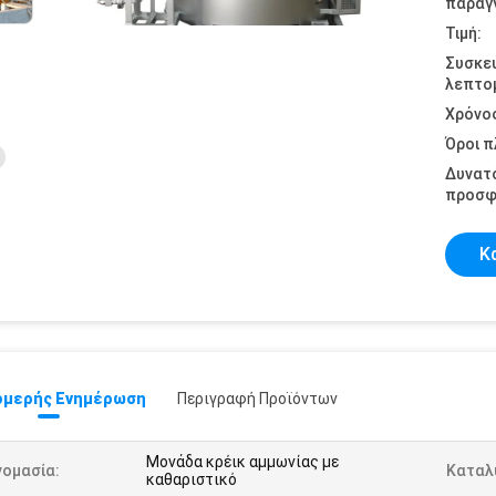
παραγγ
Τιμή:
Συσκε
λεπτομ
Χρόνο
Όροι 
Δυνατ
προσφ
Κ
μερής Ενημέρωση
Περιγραφή Προϊόντων
Μονάδα κρέικ αμμωνίας με
νομασία:
Καταλ
καθαριστικό