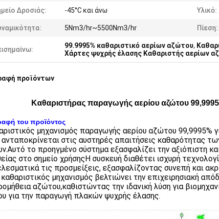
μείο Δροσιάς:
-45°C και άνω
Υλικό:
υναμικότητα:
5Nm3/hr~5500Nm3/hr
Πίεση:
99.9995% καθαριστικό αερίων αζώτου
,
Καθαρ
πισημαίνω:
Χάρτες ψυχρής έλασης Καθαριστής αερίων α
ραφή προϊόντων
Καθαριστήρας παραγωγής αερίου αζώτου 99,9995
ραφή του προϊόντος
αριστικός μηχανισμός παραγωγής αερίου αζώτου 99,9995% γι
α ανταποκρίνεται στις αυστηρές απαιτήσεις καθαρότητας τ
ν.Αυτό το προηγμένο σύστημα εξασφαλίζει την αξιόπιστη κ
είας στο σημείο χρήσηςΗ συσκευή διαθέτει ισχυρή τεχνολογ
λεσματικά τις προσμείξεις, εξασφαλίζοντας συνεπή και ακ
ο καθαριστικός μηχανισμός βελτιώνει την επιχειρησιακή από
ρομήθεια αζώτου,καθιστώντας την ιδανική λύση για βιομηχα
υ για την παραγωγή πλακών ψυχρής έλασης.