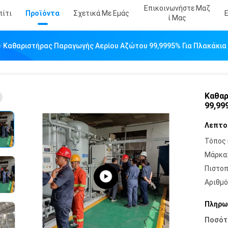
Επικοινωνήστε Μαζ
πίτι
Προϊόντα
Σχετικά Με Εμάς
Ί Μας
Καθαριστήρας Παραγωγής Αερίου Αζώτου 99,9995% Για Πλακάκια
Καθαρ
99,99
Λεπτο
Τόπος 
Μάρκα
Πιστοπ
Αριθμό
Πληρω
Ποσότ