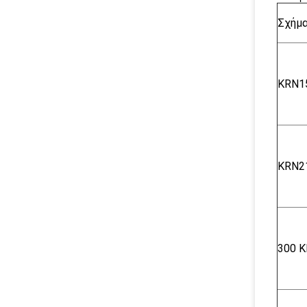
Σχήμ
KRN1
KRN2
300 Κ