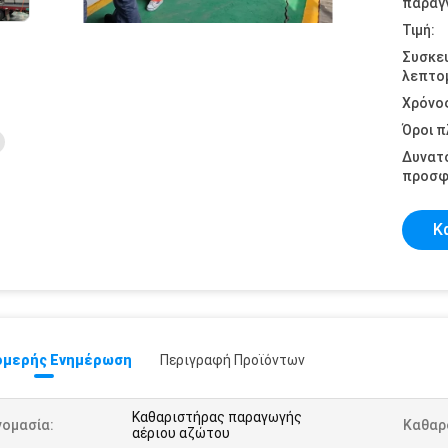
παραγγ
Τιμή:
Συσκε
λεπτομ
Χρόνο
Όροι 
Δυνατ
προσφ
Κ
μερής Ενημέρωση
Περιγραφή Προϊόντων
Καθαριστήρας παραγωγής
νομασία:
Καθαρ
αέριου αζώτου