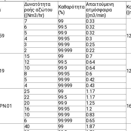
Δυνατότητα
Απαιτούμενη
Καθαρότητα
Κ
α
ροής αζώτου
ατμόσφαιρα
(%)
(
((Nm3/hr)
((m3/min)
7
99
0.33
6
99.5
0.32
5
99.9
0.32
59
1
4
99.95
0.3
3
99.99
0.25
2
99.999
0.22
15
99
0.7
12
99.5
0.64
10
99.9
0.64
19
1
8
99.95
0.6
5
99.99
0.42
4
99.999
0.43
25
99
1.17
22
99.5
1.17
20
99.9
1.25
ΡΝ.01
1
16
99.95
1.2
10
99.99
0.83
6
99.999
0.65
40
99
1.87