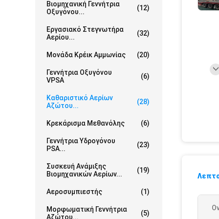
Βιομηχανική Γεννήτρια
(12)
Οξυγόνου...
Εργασιακό Στεγνωτήρα
(32)
Αερίου...
Μονάδα Κρέικ Αμμωνίας
(20)
Γεννήτρια Οξυγόνου
(6)
VPSA
Καθαριστικό Αερίων
(28)
Αζώτου...
Κρεκάρισμα Μεθανόλης
(6)
Γεννήτρια Υδρογόνου
(23)
PSA...
Συσκευή Ανάμιξης
(19)
Βιομηχανικών Αερίων...
Λεπτο
Αεροσυμπιεστής
(1)
Ο
Μορφωματική Γεννήτρια
(5)
Αζώτου...