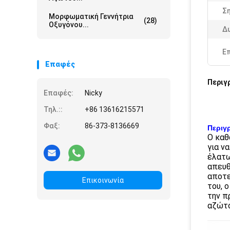
Ση
Μορφωματική Γεννήτρια
(28)
Οξυγόνου...
Δ
Ε
Επαφές
Περιγ
Επαφές:
Nicky
Τηλ.::
+86 13616215571
Φαξ:
86-373-8136669
Περιγ
Ο καθ
για ν
έλατω
απευθ
αποτε
Επικοινωνία
του, 
την π
αζώτο