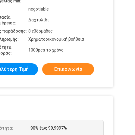
ελίας min:
negotiable
υασία
Δαχτυλίδι
έρειες:
ς παράδοσης:
8 εβδομάδες
πληρωμής:
Χρηματοοικονομική βοήθεια
ότητα
1000pcs το χρόνο
οράς:
αλύτερη Τιμή
Επικοινωνία
ότητα:
90% έως 99,9997%