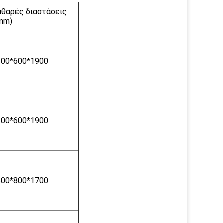
αθαρές διαστάσεις
(mm)
200*600*1900
200*600*1900
600*800*1700