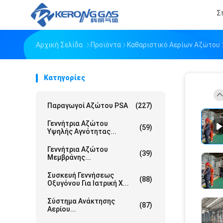
Σ
Αρχική Σελίδα
Προϊόντα
Καθαριστικό Αερίων Αζώτου
Κατηγορίες
Παραγωγοί Αζώτου PSA
(227)
Γεννήτρια Αζώτου
(59)
Υψηλής Αγνότητας...
Γεννήτρια Αζώτου
(39)
Μεμβράνης...
Συσκευή Γεννήσεως
(88)
Οξυγόνου Για Ιατρική Χ...
Σύστημα Ανάκτησης
(87)
Αερίου...