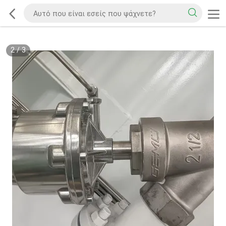
2
/
3