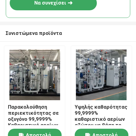
Να συνεχίσει
Συνιστώμενα προϊόντα
Σπίτι
Παρακολούθηση
Υψηλής καθαρότητας
περιεκτικότητας σε
99,9999%
Προϊόντα
οξυγόνο 99,9999%
καθαριστικό αερίων
Καθαριστικό αερίων
αζώτου με βάση το
αζώτου με βάση το
υδρογόνο
Σχετικά με εμάς
Αποστολή
Αποστολή