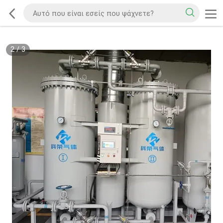
2
/
3