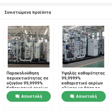
Συνιστώμενα προϊόντα
Παρακολούθηση
Υψηλής καθαρότητας
περιεκτικότητας σε
99,9999%
Σπίτι
οξυγόνο 99,9999%
καθαριστικό αερίων
Καθαριστικό αερίων
αζώτου με βάση το
αζώτου με βάση το
υδρογόνο
Προϊόντα
Αποστολή
Αποστολή
υδρογόνο
ερώτησης
ερώτησης
Σχετικά με εμάς