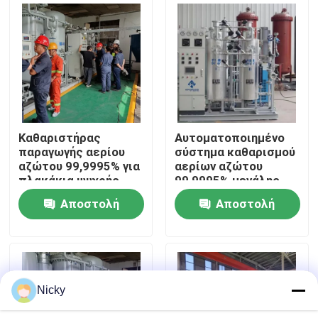
Επισκεψή εργοστασίου
Έλεγχος ποιότητας
Επικοινωνήστε μαζί μας
Καθαριστήρας
Αυτοματοποιημένο
παραγωγής αερίου
σύστημα καθαρισμού
αζώτου 99,9995% για
αερίων αζώτου
Ειδήσεις
πλακάκια ψυχρής
99,9995% μεγάλης
έλασης
χωρητικότητας
Αποστολή
Αποστολή
Ζητήστε μια προσφορά
ερώτησης
ερώτησης
Παραγωγοί αζώτου PSA
Nicky
Γεννήτρια αζώτου υψηλής αγνότητας