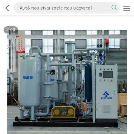
2
/
3