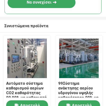
Να συνεχίσει
Συνιστώμενα προϊόντα
Σπίτι
Αυτόματο σύστημα
99Σύστημα
καθαρισμού αερίων
ανάκτησης αερίου
Προϊόντα
CO2 καθαρότητας
υδρογόνου υψηλής
99,99% με καθαριστή
καθαρότητας.99% με
αερίων
σύστημα καθαρισμού
Σχετικά με εμάς
Αποστολή
Αποστολή