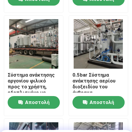
PSA
ερώτησης
ερώτησης
Επισκεψή εργοστασίου
Έλεγχος ποιότητας
Επικοινωνήστε μαζί μας
Ειδήσεις
Σύστημα ανάκτησης
0.5bar Σύστημα
αργονίου φιλικό
ανάκτησης αερίου
προς το χρήστη,
διοξειδίου του
Ζητήστε μια προσφορά
εξοπλισμένο με
άνθρακα
τηλεοπτική οθόνη
Εξοικονόμηση
Αποστολή
Αποστολή
ενέργειας Μικρή
Παραγωγοί αζώτου PSA
συντήρηση
ερώτησης
ερώτησης
Γεννήτρια αζώτου υψηλής αγνότητας