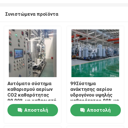
Συνιστώμενα προϊόντα
Αυτόματο σύστημα
99Σύστημα
καθαρισμού αερίων
ανάκτησης αερίου
Σπίτι
CO2 καθαρότητας
υδρογόνου υψηλής
99,99% με καθαριστή
καθαρότητας.99% με
αερίων
σύστημα καθαρισμού
Προϊόντα
Αποστολή
Αποστολή
PSA
ερώτησης
ερώτησης
Σχετικά με εμάς