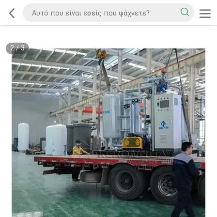
2
/
3