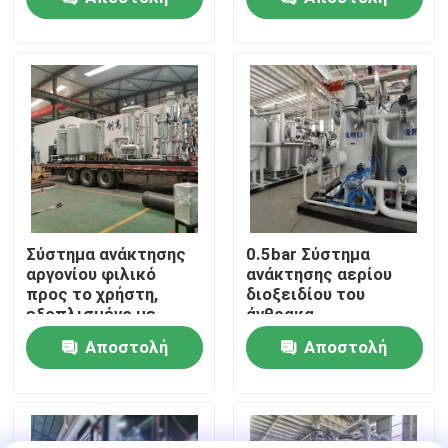
PSA
ερώτησης
ερώτησης
Επισκεψή εργοστασίου
Έλεγχος ποιότητας
Επικοινωνήστε μαζί μας
Ειδήσεις
Σύστημα ανάκτησης
0.5bar Σύστημα
αργονίου φιλικό
ανάκτησης αερίου
προς το χρήστη,
διοξειδίου του
Ζητήστε μια προσφορά
εξοπλισμένο με
άνθρακα
τηλεοπτική οθόνη
Εξοικονόμηση
Αποστολή
Αποστολή
ενέργειας Μικρή
Παραγωγοί αζώτου PSA
συντήρηση
ερώτησης
ερώτησης
Γεννήτρια αζώτου υψηλής αγνότητας