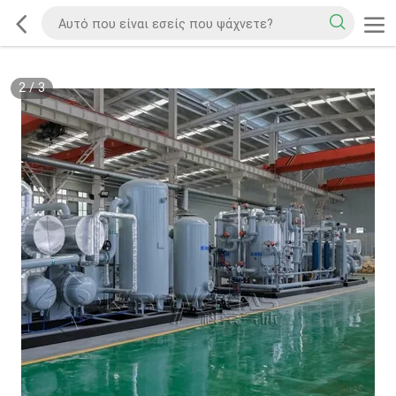
2
/
3