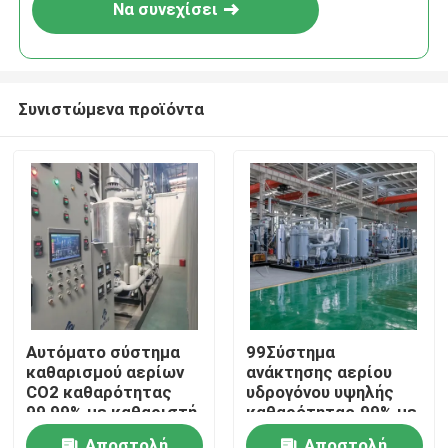
Να συνεχίσει
Συνιστώμενα προϊόντα
Σπίτι
Αυτόματο σύστημα
99Σύστημα
καθαρισμού αερίων
ανάκτησης αερίου
Προϊόντα
CO2 καθαρότητας
υδρογόνου υψηλής
99,99% με καθαριστή
καθαρότητας.99% με
αερίων
σύστημα καθαρισμού
Σχετικά με εμάς
Αποστολή
Αποστολή