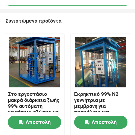
Συνιστώμενα προϊόντα
Στο εργοστάσιο
Εκρηκτικό 99% N2
Σπίτι
μακρά διάρκεια ζωής
γεννήτρια με
99% αυτόματη
μεμβράνη για
γεννήτρια αζώτου με
πετρέλαιο και
Προϊόντα
μεμβράνη
φυσικό αέριο υψηλής
Αποστολή
Αποστολή
απόδοσης
Σχετικά με εμάς
ερώτησης
ερώτησης