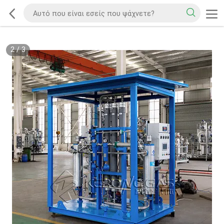
2
/
3