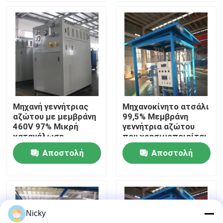
Επισκεψή εργοστασίου
Έλεγχος ποιότητας
Επικοινωνήστε μαζί μας
Μηχανή γεννήτριας
Μηχανοκίνητο ατσάλι
αζώτου με μεμβράνη
99,5% Μεμβράνη
Ειδήσεις
460V 97% Μικρή
γεννήτρια αζώτου
κατανάλωση
που χρησιμοποιείται
ενέργειας
στην πετροχημική
Αποστολή
Αποστολή
Ζητήστε μια προσφορά
βιομηχανία
ερώτησης
ερώτησης
Παραγωγοί αζώτου PSA
Nicky
Γεννήτρια αζώτου υψηλής αγνότητας