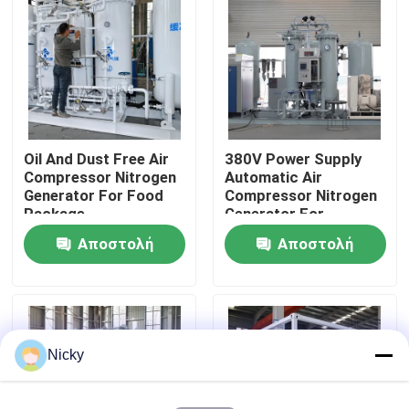
Επισκεψή εργοστασίου
Έλεγχος ποιότητας
Oil And Dust Free Air
380V Power Supply
Επικοινωνήστε μαζί μας
Compressor Nitrogen
Automatic Air
Generator For Food
Compressor Nitrogen
Package
Generator For
Ειδήσεις
Beverage Filling
Αποστολή
Αποστολή
ερώτησης
ερώτησης
Ζητήστε μια προσφορά
Παραγωγοί αζώτου PSA
Nicky
Γεννήτρια αζώτου υψηλής αγνότητας