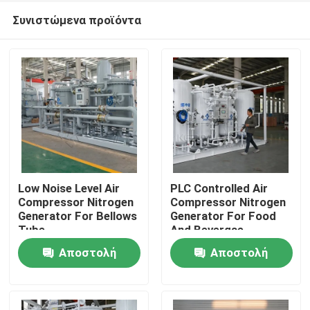
Συνιστώμενα προϊόντα
Low Noise Level Air
PLC Controlled Air
Compressor Nitrogen
Compressor Nitrogen
Generator For Bellows
Generator For Food
Σπίτι
Tube
And Bevergae
Αποστολή
Αποστολή
Προϊόντα
ερώτησης
ερώτησης
Σχετικά με εμάς