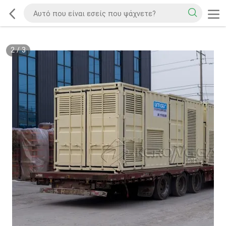
2
/
3