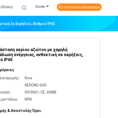
Greek
Ειδήσεις
Ζητήστε ένα απόσπασμα
τική Σε Εκρήξεις, Βαθμού IP65
άσταση αερίου αζώτου με χαμηλή
άλωση ενέργειας, ανθεκτική σε εκρήξεις,
ύ IP65
μέρειες:
καταγωγής:
Κίνα
:
KERONG GAS
οίηση:
ISO9001, CE, ASME
 μοντέλου:
ΚΡΝ
μής & Αποστολής Όροι: