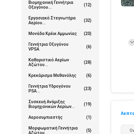
Βιομηχανική Γεννήτρια
(12)
Οξυγόνου...
Εργασιακό Στεγνωτήρα
(32)
Αερίου...
Μονάδα Κρέικ Αμμωνίας
(20)
Γεννήτρια Οξυγόνου
(6)
VPSA
Καθαριστικό Αερίων
(28)
Αζώτου...
Κρεκάρισμα Μεθανόλης
(6)
Γεννήτρια Υδρογόνου
(23)
PSA...
Συσκευή Ανάμιξης
(19)
Βιομηχανικών Αερίων...
Λεπτο
Αεροσυμπιεστής
(1)
Μορφωματική Γεννήτρια
(5)
Ο
Αζώτου...