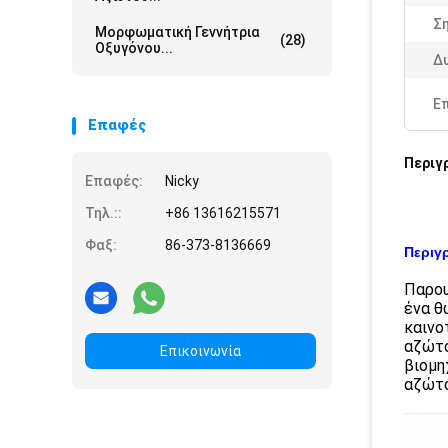
Ση
Μορφωματική Γεννήτρια
(28)
Οξυγόνου...
Δ
Ε
Επαφές
Περιγ
Επαφές:
Nicky
Τηλ.::
+86 13616215571
Φαξ:
86-373-8136669
Περιγ
Παρου
ένα θ
καινο
αζώτο
Επικοινωνία
βιομη
αζώτο