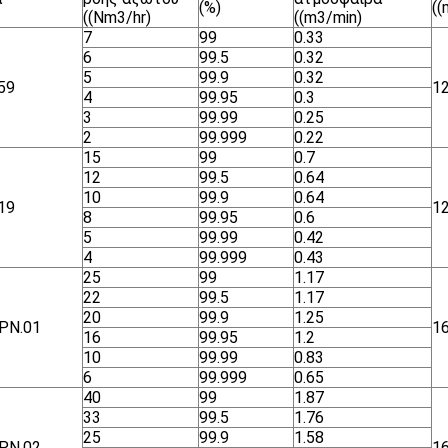
(%)
(
((Nm3/hr)
((m3/min)
7
99
0.33
6
99.5
0.32
5
99.9
0.32
59
1
4
99.95
0.3
3
99.99
0.25
2
99.999
0.22
15
99
0.7
12
99.5
0.64
10
99.9
0.64
19
1
8
99.95
0.6
5
99.99
0.42
4
99.999
0.43
25
99
1.17
22
99.5
1.17
20
99.9
1.25
ΡΝ.01
1
16
99.95
1.2
10
99.99
0.83
6
99.999
0.65
40
99
1.87
33
99.5
1.76
25
99.9
1.58
ΡΝ.02
1