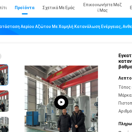
Επικοινωνήστε Μαζ
πίτι
Προϊόντα
Σχετικά Με Εμάς
Ί Μας
ατάσταση Αερίου Αζώτου Με Χαμηλή Κατανάλωση Ενέργειας, Ανθεκ
Εγκατ
καταν
βαθμο
Λεπτο
Τόπος 
Μάρκα
Πιστοπ
Αριθμό
Πληρω