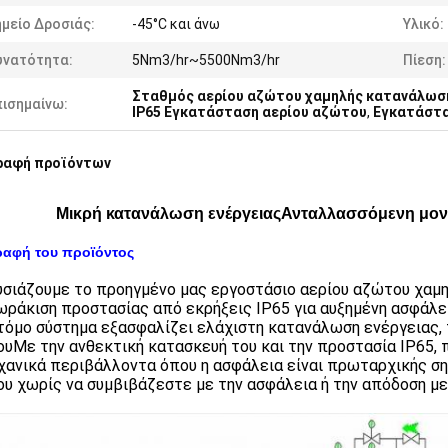
μείο Δροσιάς:
-45°C και άνω
Υλικό:
υνατότητα:
5Nm3/hr~5500Nm3/hr
Πίεση:
Σταθμός αερίου αζώτου χαμηλής κατανάλωση
πισημαίνω:
IP65 Εγκατάσταση αερίου αζώτου
,
Εγκατάστα
ραφή προϊόντων
Μικρή κατανάλωση ενέργειαςΑνταλλασσόμενη μον
ραφή του προϊόντος
σιάζουμε το προηγμένο μας εργοστάσιο αερίου αζώτου χαμη
ωράκιση προστασίας από εκρήξεις IP65 για αυξημένη ασφάλε
τόμο σύστημα εξασφαλίζει ελάχιστη κατανάλωση ενέργειας,
υΜε την ανθεκτική κατασκευή του και την προστασία IP65, 
χανικά περιβάλλοντα όπου η ασφάλεια είναι πρωταρχικής 
υ χωρίς να συμβιβάζεστε με την ασφάλεια ή την απόδοση με