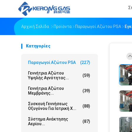
Σ
Αρχική Σελίδα
Προϊόντα
Παραγωγοί Αζώτου PSA
Εγκ
Κατηγορίες
Παραγωγοί Αζώτου PSA
(227)
Γεννήτρια Αζώτου
(59)
Υψηλής Αγνότητας...
Γεννήτρια Αζώτου
(39)
Μεμβράνης...
Συσκευή Γεννήσεως
(88)
Οξυγόνου Για Ιατρική Χ...
Σύστημα Ανάκτησης
(87)
Αερίου...