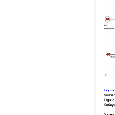
Τεχνι
Δυνατ
Σημείο
Καθαρ
Σχήμ