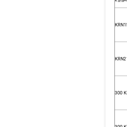
KRN1
KRN2
300 Κ
300 Κ