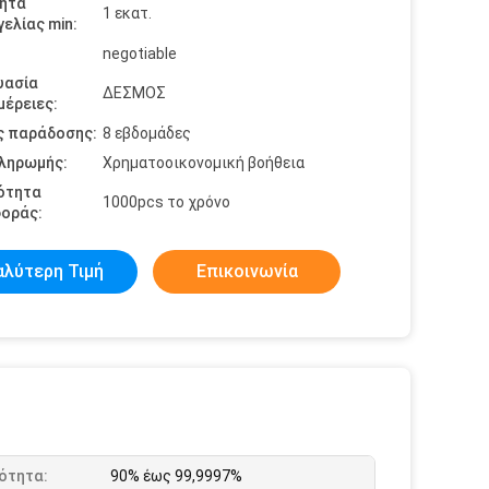
ητα
1 εκατ.
ελίας min:
negotiable
υασία
ΔΕΣΜΟΣ
έρειες:
ς παράδοσης:
8 εβδομάδες
πληρωμής:
Χρηματοοικονομική βοήθεια
ότητα
1000pcs το χρόνο
οράς:
αλύτερη Τιμή
Επικοινωνία
ότητα:
90% έως 99,9997%