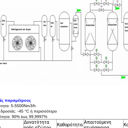
κές παραμέτρους
ότητα: 5-5500Nm3/h
 δροσιάς: -45 °C ή περισσότερο
ότητα: 90% έως 99,9997%
Δυνατότητα
Απαιτούμενη
Καθαρότητα
Κ
α
ροής αζώτου
ατμόσφαιρα