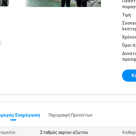
Ποσότ
παραγγ
Τιμή:
Συσκε
λεπτομ
Χρόνο
Όροι 
Δυνατ
προσφ
Κ
μερής Ενημέρωση
Περιγραφή Προϊόντων
νομασία:
Σταθμός αερίου αζώτου
Καθαρ