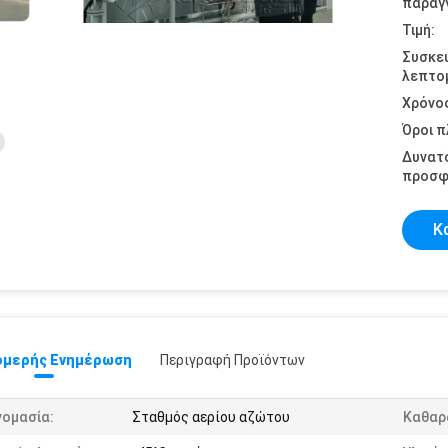
παραγγ
Τιμή:
Συσκε
λεπτομ
Χρόνο
Όροι 
Δυνατ
προσφ
Κ
μερής Ενημέρωση
Περιγραφή Προϊόντων
νομασία:
Σταθμός αερίου αζώτου
Καθαρ