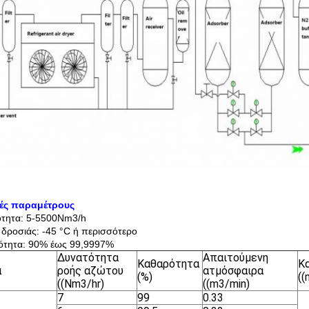
κές παραμέτρους
ότητα: 5-5500Nm3/h
 δροσιάς: -45 °C ή περισσότερο
ότητα: 90% έως 99,9997%
Δυνατότητα
Απαιτούμενη
Καθαρότητα
Κ
α
ροής αζώτου
ατμόσφαιρα
(%)
(
((Nm3/hr)
((m3/min)
7
99
0.33