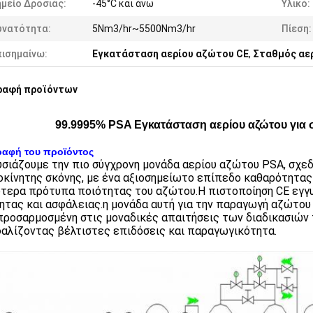
μείο Δροσιάς:
-45°C και άνω
Υλικό:
υνατότητα:
5Nm3/hr~5500Nm3/hr
Πίεση:
πισημαίνω:
Εγκατάσταση αερίου αζώτου CE
,
Σταθμός αε
ραφή προϊόντων
99.9995% PSA Εγκατάσταση αερίου αζώτου για 
ραφή του προϊόντος
σιάζουμε την πιο σύγχρονη μονάδα αερίου αζώτου PSA, σχεδ
οκίνητης σκόνης, με ένα αξιοσημείωτο επίπεδο καθαρότητας
τερα πρότυπα ποιότητας του αζώτου.Η πιστοποίηση CE εγγ
ητας και ασφάλειας.η μονάδα αυτή για την παραγωγή αζώτου
προσαρμοσμένη στις μοναδικές απαιτήσεις των διαδικασιών
αλίζοντας βέλτιστες επιδόσεις και παραγωγικότητα.