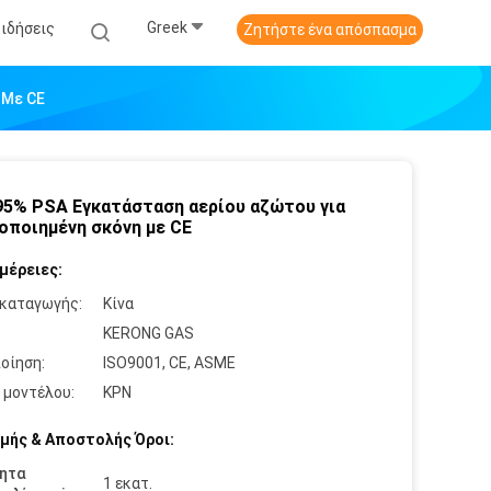
Greek
Ειδήσεις
Ζητήστε ένα απόσπασμα
 Με CE
95% PSA Εγκατάσταση αερίου αζώτου για
οποιημένη σκόνη με CE
μέρειες:
καταγωγής:
Κίνα
:
KERONG GAS
οίηση:
ISO9001, CE, ASME
 μοντέλου:
ΚΡΝ
μής & Αποστολής Όροι:
ητα
1 εκατ.