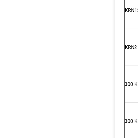
KRN1
KRN2
300 Κ
300 Κ