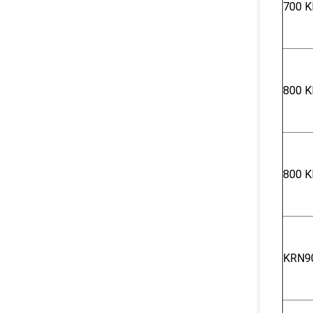
700 Κ
800 Κ
800 Κ
KRN9