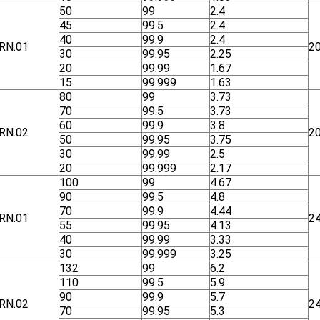
50
99
2.4
45
99.5
2.4
40
99.9
2.4
RN.01
2
30
99.95
2.25
20
99.99
1.67
15
99.999
1.63
80
99
3.73
70
99.5
3.73
60
99.9
3.8
RN.02
2
50
99.95
3.75
30
99.99
2.5
20
99.999
2.17
100
99
4.67
90
99.5
4.8
70
99.9
4.44
RN.01
2
55
99.95
4.13
40
99.99
3.33
30
99.999
3.25
132
99
6.2
110
99.5
5.9
90
99.9
5.7
RN.02
2
70
99.95
5.3