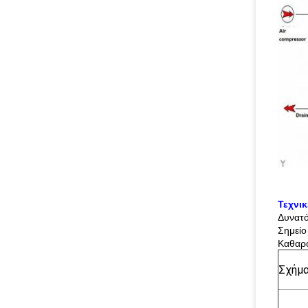
Τεχνι
Δυνατ
Σημείο
Καθαρ
Σχήμ