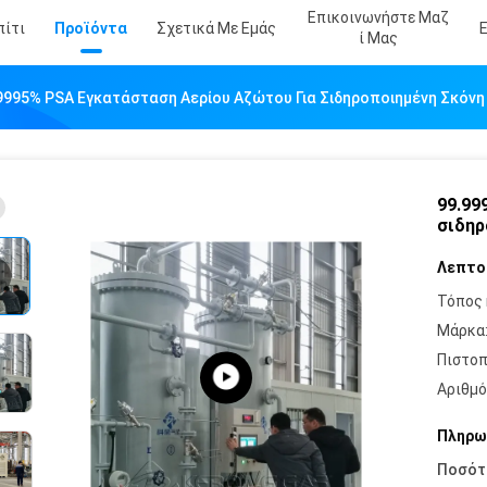
Επικοινωνήστε Μαζ
πίτι
Προϊόντα
Σχετικά Με Εμάς
Ί Μας
9995% PSA Εγκατάσταση Αερίου Αζώτου Για Σιδηροποιημένη Σκόνη
99.99
σιδηρ
Λεπτο
Τόπος 
Μάρκα
Πιστοπ
Αριθμό
Πληρω
Ποσότ