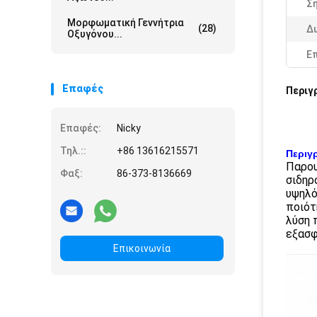
Ση
Μορφωματική Γεννήτρια
(28)
Δ
Οξυγόνου...
Ε
Επαφές
Περιγ
Επαφές:
Nicky
Τηλ.::
+86 13616215571
Περιγ
Παρου
Φαξ:
86-373-8136669
σιδηρ
υψηλό
ποιότ
λύση 
εξασφ
Επικοινωνία