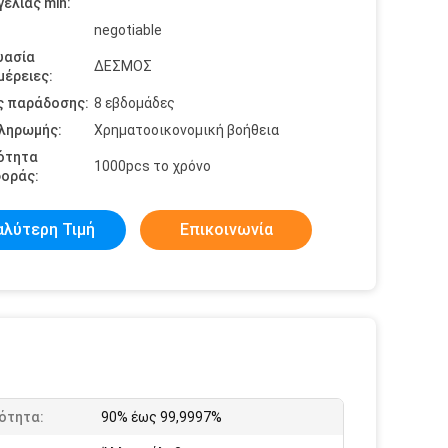
ελίας min:
negotiable
υασία
ΔΕΣΜΟΣ
έρειες:
ς παράδοσης:
8 εβδομάδες
πληρωμής:
Χρηματοοικονομική βοήθεια
ότητα
1000pcs το χρόνο
οράς:
αλύτερη Τιμή
Επικοινωνία
ότητα:
90% έως 99,9997%