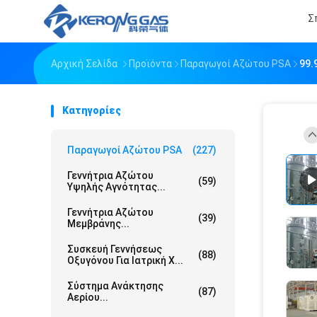
Σ
Αρχική Σελίδα
Προϊόντα
Παραγωγοί Αζώτου PSA
99.
Κατηγορίες
Παραγωγοί Αζώτου PSA
(227)
Γεννήτρια Αζώτου
(59)
Υψηλής Αγνότητας...
Γεννήτρια Αζώτου
(39)
Μεμβράνης...
Συσκευή Γεννήσεως
(88)
Οξυγόνου Για Ιατρική Χ...
Σύστημα Ανάκτησης
(87)
Αερίου...