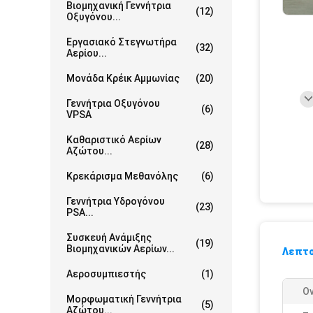
Βιομηχανική Γεννήτρια
(12)
Οξυγόνου...
Εργασιακό Στεγνωτήρα
(32)
Αερίου...
Μονάδα Κρέικ Αμμωνίας
(20)
Γεννήτρια Οξυγόνου
(6)
VPSA
Καθαριστικό Αερίων
(28)
Αζώτου...
Κρεκάρισμα Μεθανόλης
(6)
Γεννήτρια Υδρογόνου
(23)
PSA...
Συσκευή Ανάμιξης
(19)
Βιομηχανικών Αερίων...
Λεπτο
Αεροσυμπιεστής
(1)
Ο
Μορφωματική Γεννήτρια
(5)
Αζώτου...