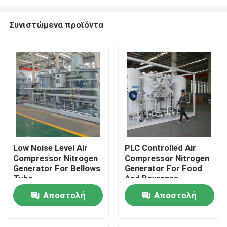
Συνιστώμενα προϊόντα
Low Noise Level Air
PLC Controlled Air
Compressor Nitrogen
Compressor Nitrogen
Σπίτι
Generator For Bellows
Generator For Food
Tube
And Bevergae
Προϊόντα
Αποστολή
Αποστολή
ερώτησης
ερώτησης
Σχετικά με εμάς