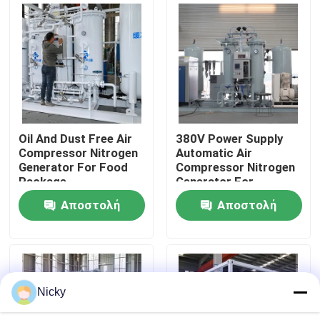
Επισκεψή εργοστασίου
Έλεγχος ποιότητας
Επικοινωνήστε μαζί μας
Oil And Dust Free Air
380V Power Supply
Compressor Nitrogen
Automatic Air
Generator For Food
Compressor Nitrogen
Ειδήσεις
Package
Generator For
Beverage Filling
Αποστολή
Αποστολή
Ζητήστε μια προσφορά
ερώτησης
ερώτησης
Παραγωγοί αζώτου PSA
Nicky
Γεννήτρια αζώτου υψηλής αγνότητας