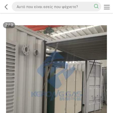
2
/
3