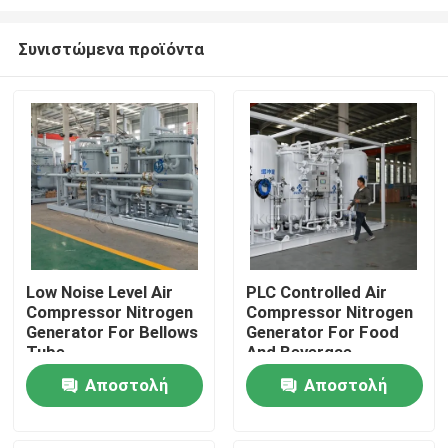
Συνιστώμενα προϊόντα
Low Noise Level Air
PLC Controlled Air
Compressor Nitrogen
Compressor Nitrogen
Σπίτι
Generator For Bellows
Generator For Food
Tube
And Bevergae
Προϊόντα
Αποστολή
Αποστολή
ερώτησης
ερώτησης
Σχετικά με εμάς