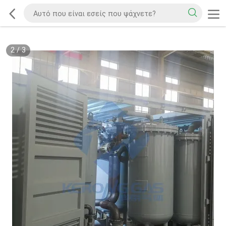
2
/
3