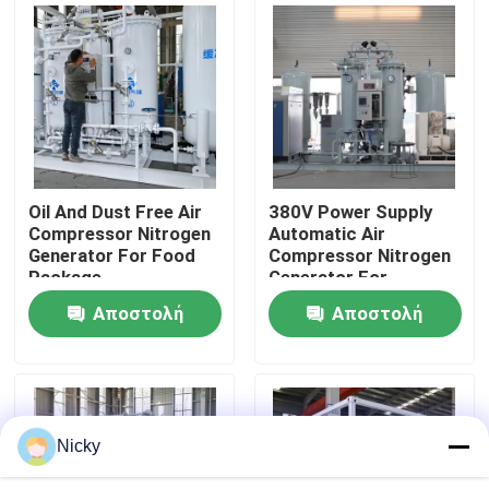
Επισκεψή εργοστασίου
Έλεγχος ποιότητας
Επικοινωνήστε μαζί μας
Oil And Dust Free Air
380V Power Supply
Compressor Nitrogen
Automatic Air
Generator For Food
Compressor Nitrogen
Ειδήσεις
Package
Generator For
Beverage Filling
Αποστολή
Αποστολή
Ζητήστε μια προσφορά
ερώτησης
ερώτησης
Παραγωγοί αζώτου PSA
Nicky
Γεννήτρια αζώτου υψηλής αγνότητας