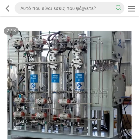
2
/
3