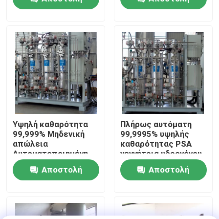
ερώτησης
ερώτησης
Επισκεψή εργοστασίου
Έλεγχος ποιότητας
Επικοινωνήστε μαζί μας
Ειδήσεις
Υψηλή καθαρότητα
Πλήρως αυτόματη
99,999% Μηδενική
99,9995% υψηλής
απώλεια
καθαρότητας PSA
Ζητήστε μια προσφορά
Αυτοματοποιημένη
γεννήτρια υδρογόνου
μονάδα καθαρισμού
Αποστολή
Αποστολή
αερίου υδρογόνου
Παραγωγοί αζώτου PSA
ερώτησης
ερώτησης
Γεννήτρια αζώτου υψηλής αγνότητας