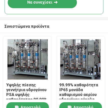
Να συνεχίσει
Συνιστώμενα προϊόντα
Σπίτι
Υψηλής πίεσης
99.99% καθαρότητα
γεννήτρια υδρογόνου
IP65 μονάδα
Προϊόντα
PSA υψηλής
καθαρισμού αερίου
καθαρότητας 99,99%
υδρογόνου εύκολη
εγκατάσταση
Σχετικά με εμάς
Αποστολή
Αποστολή