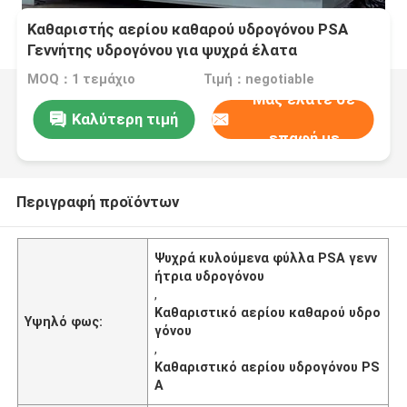
Καθαριστής αερίου καθαρού υδρογόνου PSA
Γεννήτης υδρογόνου για ψυχρά έλατα
MOQ：1 τεμάχιο
Τιμή：negotiable
Μας ελάτε σε
Καλύτερη τιμή
επαφή με
Περιγραφή προϊόντων
Ψυχρά κυλούμενα φύλλα PSA γενν
ήτρια υδρογόνου
,
Καθαριστικό αερίου καθαρού υδρο
Υψηλό φως:
γόνου
,
Καθαριστικό αερίου υδρογόνου PS
A