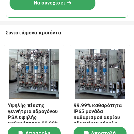
Να συνεχίσει
Συνιστώμενα προϊόντα
Σπίτι
Υψηλής πίεσης
99.99% καθαρότητα
γεννήτρια υδρογόνου
IP65 μονάδα
Προϊόντα
PSA υψηλής
καθαρισμού αερίου
καθαρότητας 99,99%
υδρογόνου εύκολη
εγκατάσταση
Σχετικά με εμάς
Αποστολή
Αποστολή