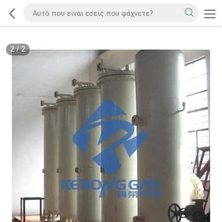
2
/
2