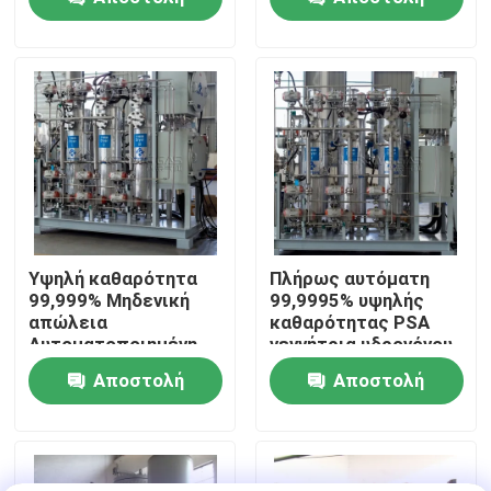
ερώτησης
ερώτησης
Επισκεψή εργοστασίου
Έλεγχος ποιότητας
Επικοινωνήστε μαζί μας
Ειδήσεις
Υψηλή καθαρότητα
Πλήρως αυτόματη
99,999% Μηδενική
99,9995% υψηλής
απώλεια
καθαρότητας PSA
Ζητήστε μια προσφορά
Αυτοματοποιημένη
γεννήτρια υδρογόνου
μονάδα καθαρισμού
Αποστολή
Αποστολή
αερίου υδρογόνου
Παραγωγοί αζώτου PSA
ερώτησης
ερώτησης
Γεννήτρια αζώτου υψηλής αγνότητας