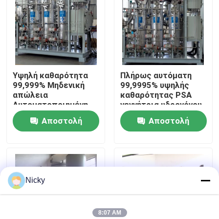
Επισκεψή εργοστασίου
Έλεγχος ποιότητας
Υψηλή καθαρότητα
Πλήρως αυτόματη
99,999% Μηδενική
99,9995% υψηλής
Επικοινωνήστε μαζί μας
απώλεια
καθαρότητας PSA
Αυτοματοποιημένη
γεννήτρια υδρογόνου
μονάδα καθαρισμού
Αποστολή
Αποστολή
Ειδήσεις
αερίου υδρογόνου
ερώτησης
ερώτησης
Ζητήστε μια προσφορά
Nicky
Παραγωγοί αζώτου PSA
Γεννήτρια αζώτου υψηλής αγνότητας
8:07 AM