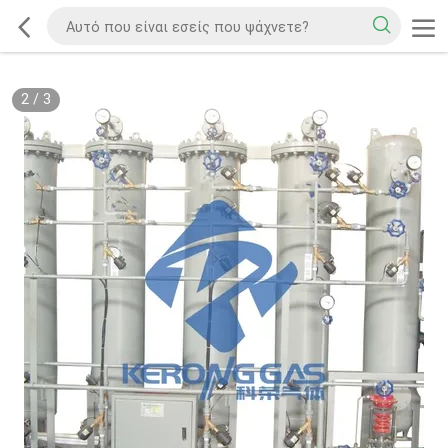
2
/
3