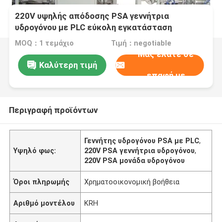
220V υψηλής απόδοσης PSA γεννήτρια
υδρογόνου με PLC εύκολη εγκατάσταση
MOQ：1 τεμάχιο
Τιμή：negotiable
Μας ελάτε σε
Καλύτερη τιμή
επαφή με
Περιγραφή προϊόντων
Γεννήτης υδρογόνου PSA με PLC
,
Υψηλό φως:
220V PSA γεννήτρια υδρογόνου
,
220V PSA μονάδα υδρογόνου
Όροι πληρωμής
Χρηματοοικονομική βοήθεια
Αριθμό μοντέλου
KRH