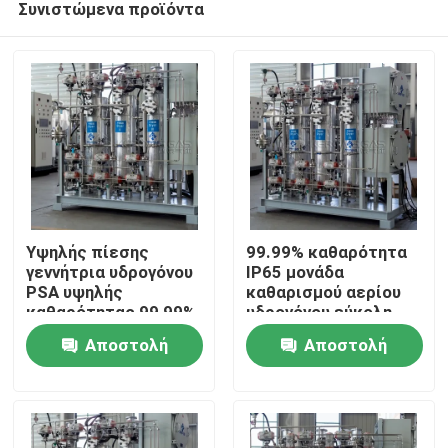
Συνιστώμενα προϊόντα
Υψηλής πίεσης
99.99% καθαρότητα
γεννήτρια υδρογόνου
IP65 μονάδα
PSA υψηλής
καθαρισμού αερίου
καθαρότητας 99,99%
υδρογόνου εύκολη
Σπίτι
εγκατάσταση
Αποστολή
Αποστολή
Προϊόντα
ερώτησης
ερώτησης
Σχετικά με εμάς