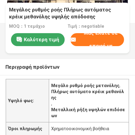
Μεγάλος ρυθμός ροής Πλήρως αυτόματος
κρέικ μεθανόλης υψηλής απόδοσης
MOQ：1 τεμάχιο
Τιμή：negotiable
Μας ελάτε σε
Καλύτερη τιμή
επαφή με
Περιγραφή προϊόντων
Μεγάλο ρυθμό ροής μετανόλης
,
Πλήρως αυτόματο κρέικ μεθανόλ
ης
Υψηλό φως:
,
Μεταλλική ρήξη υψηλών επιδόσε
ων
Όροι πληρωμής
Χρηματοοικονομική βοήθεια