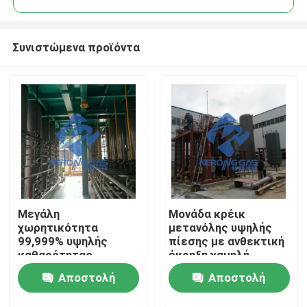
Συνιστώμενα προϊόντα
Μεγάλη
Μονάδα κρέικ
Σπίτι
χωρητικότητα
μετανόλης υψηλής
99,999% υψηλής
πίεσης με ανθεκτική
καθαρότητας
έκρηξη χαμηλή
Προϊόντα
κατανάλωση
Αποστολή
Αποστολή
ενέργειας
Σχετικά με εμάς
ερώτησης
ερώτησης