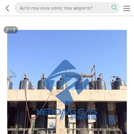
2
/
3