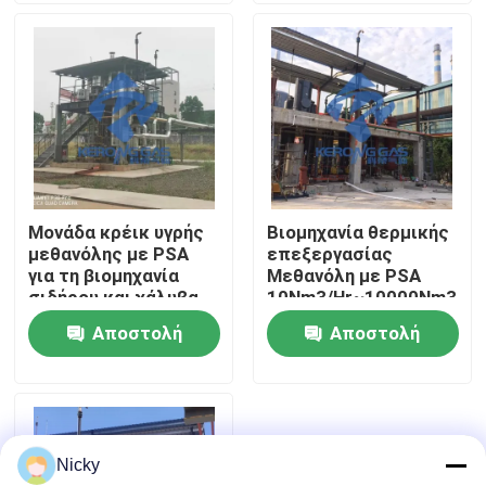
Επισκεψή εργοστασίου
Έλεγχος ποιότητας
Επικοινωνήστε μαζί μας
Μονάδα κρέικ υγρής
Βιομηχανία θερμικής
μεθανόλης με PSA
επεξεργασίας
Ειδήσεις
για τη βιομηχανία
Μεθανόλη με PSA
σιδήρου και χάλυβα
10Nm3/Hr~10000Nm3/Hr
Αποστολή
Αποστολή
Ζητήστε μια προσφορά
ερώτησης
ερώτησης
Παραγωγοί αζώτου PSA
Nicky
Γεννήτρια αζώτου υψηλής αγνότητας