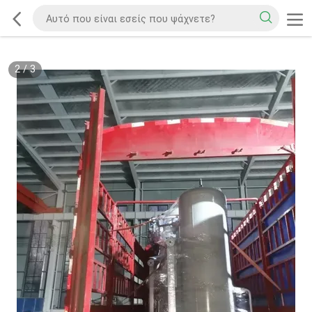
2
/
3