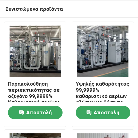
Συνιστώμενα προϊόντα
Παρακολούθηση
Υψηλής καθαρότητας
περιεκτικότητας σε
99,9999%
οξυγόνο 99,9999%
καθαριστικό αερίων
Σπίτι
Καθαριστικό αερίων
αζώτου με βάση το
αζώτου με βάση το
υδρογόνο
Αποστολή
Αποστολή
υδρογόνο
Προϊόντα
ερώτησης
ερώτησης
Σχετικά με εμάς