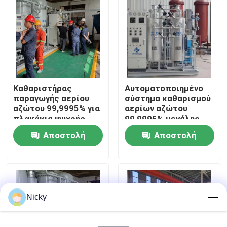
Επισκεψή εργοστασίου
Έλεγχος ποιότητας
Καθαριστήρας
Αυτοματοποιημένο
Επικοινωνήστε μαζί μας
παραγωγής αερίου
σύστημα καθαρισμού
αζώτου 99,9995% για
αερίων αζώτου
πλακάκια ψυχρής
99,9995% μεγάλης
Ειδήσεις
έλασης
χωρητικότητας
Αποστολή
Αποστολή
ερώτησης
ερώτησης
Ζητήστε μια προσφορά
Παραγωγοί αζώτου PSA
Nicky
Γεννήτρια αζώτου υψηλής αγνότητας