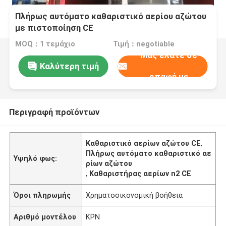
Πλήρως αυτόματο καθαριστικό αερίου αζώτου
με πιστοποίηση CE
MOQ：1 τεμάχιο
Τιμή：negotiable
Μας ελάτε σε
Καλύτερη τιμή
επαφή με
Περιγραφή προϊόντων
Καθαριστικό αερίων αζώτου CE
,
Πλήρως αυτόματο καθαριστικό αε
Υψηλό φως:
ρίων αζώτου
,
Καθαριστήρας αερίων n2 CE
Όροι πληρωμής
Χρηματοοικονομική βοήθεια
Αριθμό μοντέλου
ΚΡΝ