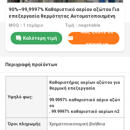
90%~99,9997% Καθαριστικό αερίου αζώτου Για
επεξεργασία θερμότητας Αυτοματοποιημένη
λειτουργία
MOQ：1 τεμάχιο
Τιμή：negotiable
Μας ελάτε σε
Καλύτερη τιμή
επαφή με
Περιγραφή προϊόντων
Καθαριστήρας αερίων αζώτου για
θερμική επεξεργασία
,
Υψηλό φως:
99.9997% καθαριστικό αέριο αζώτ
ου
,
99.9997% καθαριστικό αερίων n2
Όροι πληρωμής
Χρηματοοικονομική βοήθεια