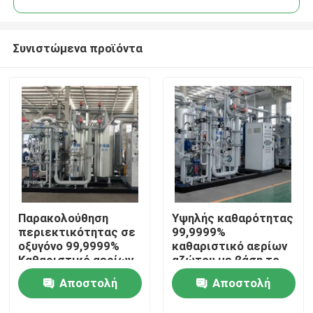
Συνιστώμενα προϊόντα
Παρακολούθηση
Υψηλής καθαρότητας
Σπίτι
περιεκτικότητας σε
99,9999%
οξυγόνο 99,9999%
καθαριστικό αερίων
Καθαριστικό αερίων
αζώτου με βάση το
Προϊόντα
αζώτου με βάση το
υδρογόνο
Αποστολή
Αποστολή
υδρογόνο
Σχετικά με εμάς
ερώτησης
ερώτησης