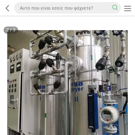
2
/
3