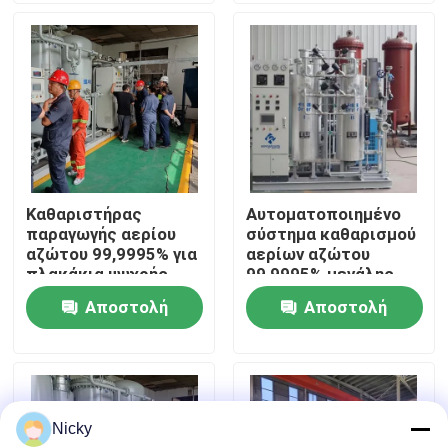
Επισκεψή εργοστασίου
Έλεγχος ποιότητας
Επικοινωνήστε μαζί μας
Καθαριστήρας
Αυτοματοποιημένο
παραγωγής αερίου
σύστημα καθαρισμού
Ειδήσεις
αζώτου 99,9995% για
αερίων αζώτου
πλακάκια ψυχρής
99,9995% μεγάλης
έλασης
χωρητικότητας
Αποστολή
Αποστολή
Ζητήστε μια προσφορά
ερώτησης
ερώτησης
Παραγωγοί αζώτου PSA
Nicky
Γεννήτρια αζώτου υψηλής αγνότητας