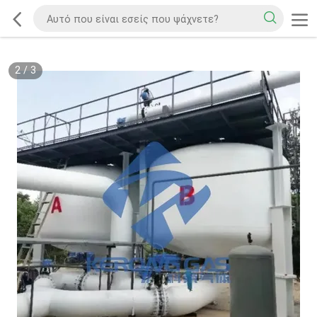
2
/
3