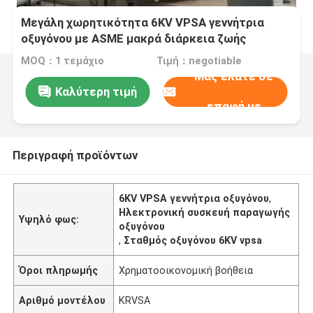
Μεγάλη χωρητικότητα 6KV VPSA γεννήτρια
οξυγόνου με ASME μακρά διάρκεια ζωής
MOQ：1 τεμάχιο
Τιμή：negotiable
Μας ελάτε σε
Καλύτερη τιμή
επαφή με
Περιγραφή προϊόντων
6KV VPSA γεννήτρια οξυγόνου
,
Ηλεκτρονική συσκευή παραγωγής
Υψηλό φως:
οξυγόνου
,
Σταθμός οξυγόνου 6KV vpsa
Όροι πληρωμής
Χρηματοοικονομική βοήθεια
Αριθμό μοντέλου
KRVSA