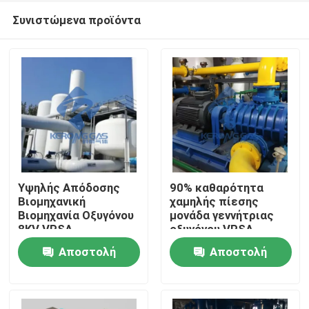
Συνιστώμενα προϊόντα
Υψηλής Απόδοσης
90% καθαρότητα
Βιομηχανική
χαμηλής πίεσης
Βιομηχανία Οξυγόνου
μονάδα γεννήτριας
Σπίτι
8KV VPSA
οξυγόνου VPSA
Πιστοποιητικό
Αποστολή
Αποστολή
ISO9001
Προϊόντα
ερώτησης
ερώτησης
Σχετικά με εμάς