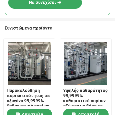
Να συνεχίσει
Συνιστώμενα προϊόντα
Σπίτι
Παρακολούθηση
Υψηλής καθαρότητας
περιεκτικότητας σε
99,9999%
Προϊόντα
οξυγόνο 99,9999%
καθαριστικό αερίων
Καθαριστικό αερίων
αζώτου με βάση το
αζώτου με βάση το
υδρογόνο
Σχετικά με εμάς
Αποστολή
Αποστολή