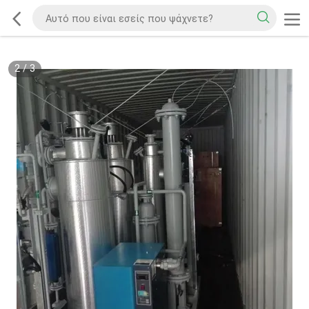
2
/
3