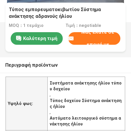
Τύπος εμπορευματοκιβωτίου Σύστημα
ανάκτησης αδρανούς ήλίου
MOQ：1 τεμάχιο
Τιμή：negotiable
Μας ελάτε σε
Καλύτερη τιμή
επαφή με
Περιγραφή προϊόντων
Συστήματα ανάκτησης ήλίου τύπο
υ δοχείου
,
Τύπος δοχείου Σύστημα ανάκτηση
Υψηλό φως:
ς ήλίου
,
Αυτόματο λειτουργικό σύστημα α
νάκτησης ήλίου