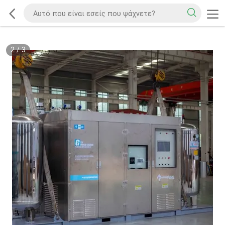
2
/
3