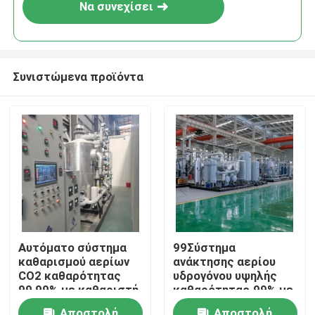
Να συνεχίσει
Συνιστώμενα προϊόντα
Σπίτι
Αυτόματο σύστημα
99Σύστημα
καθαρισμού αερίων
ανάκτησης αερίου
Προϊόντα
CO2 καθαρότητας
υδρογόνου υψηλής
99,99% με καθαριστή
καθαρότητας.99% με
αερίων
σύστημα καθαρισμού
Σχετικά με εμάς
Αποστολή
Αποστολή