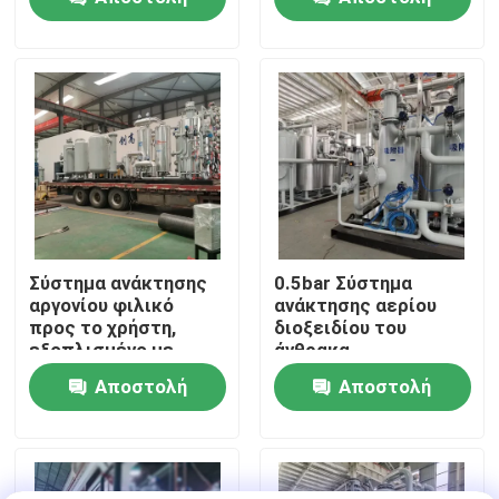
PSA
ερώτησης
ερώτησης
Επισκεψή εργοστασίου
Έλεγχος ποιότητας
Επικοινωνήστε μαζί μας
Ειδήσεις
Σύστημα ανάκτησης
0.5bar Σύστημα
αργονίου φιλικό
ανάκτησης αερίου
προς το χρήστη,
διοξειδίου του
Ζητήστε μια προσφορά
εξοπλισμένο με
άνθρακα
τηλεοπτική οθόνη
Εξοικονόμηση
Αποστολή
Αποστολή
ενέργειας Μικρή
Παραγωγοί αζώτου PSA
συντήρηση
ερώτησης
ερώτησης
Γεννήτρια αζώτου υψηλής αγνότητας