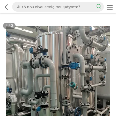
2
/
3