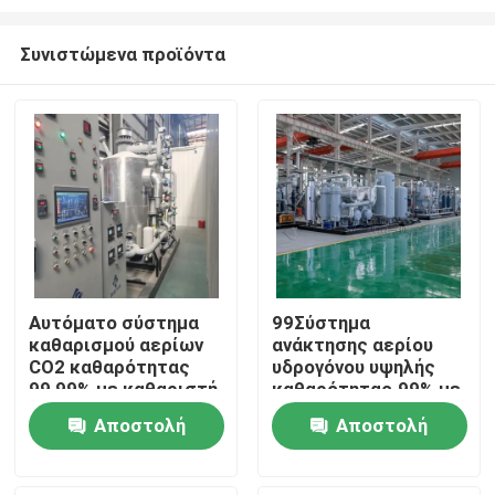
Συνιστώμενα προϊόντα
Αυτόματο σύστημα
99Σύστημα
καθαρισμού αερίων
ανάκτησης αερίου
Σπίτι
CO2 καθαρότητας
υδρογόνου υψηλής
99,99% με καθαριστή
καθαρότητας.99% με
αερίων
σύστημα καθαρισμού
Προϊόντα
Αποστολή
Αποστολή
PSA
ερώτησης
ερώτησης
Σχετικά με εμάς