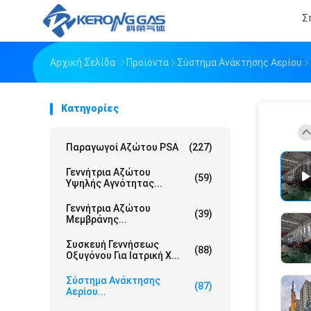
Σ
Αρχική Σελίδα
Προϊόντα
Σύστημα Ανάκτησης Αερίου
Κατηγορίες
Παραγωγοί Αζώτου PSA
(227)
Γεννήτρια Αζώτου
(59)
Υψηλής Αγνότητας...
Γεννήτρια Αζώτου
(39)
Μεμβράνης...
Συσκευή Γεννήσεως
(88)
Οξυγόνου Για Ιατρική Χ...
Σύστημα Ανάκτησης
(87)
Αερίου...