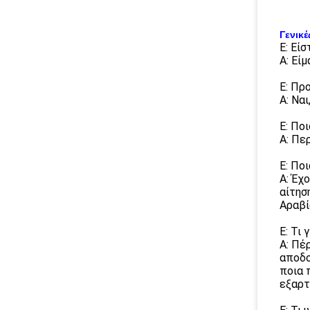
Γενικέ
Ε: Εί
Α: Εί
Ε: Πρ
Α: Να
Ε: Πο
Α: Πε
Ε: Πο
Α: Έχ
αίτησ
Αραβί
Ε: Τι 
Α: Πέ
αποδο
ποια 
εξαρτ