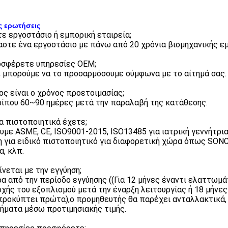
ς ερωτήσεις
στε εργοστάσιο ή εμπορική εταιρεία;
μαστε ένα εργοστάσιο με πάνω από 20 χρόνια βιομηχανικής εμ
οσφέρετε υπηρεσίες OEM;
ι, μπορούμε να το προσαρμόσουμε σύμφωνα με το αίτημά σας.
ιος είναι ο χρόνος προετοιμασίας;
ρίπου 60~90 ημέρες μετά την παραλαβή της κατάθεσης.
ια πιστοποιητικά έχετε;
ουμε ASME, CE, ISO9001-2015, ISO13485 για ιατρική γεννήτρι
η για ειδικό πιστοποιητικό για διαφορετική χώρα όπως SONCA
α, κλπ.
γίνεται με την εγγύηση;
ρα από την περίοδο εγγύησης ((Για 12 μήνες έναντι ελαττωμ
χής του εξοπλισμού μετά την έναρξη λειτουργίας ή 18 μήνες
προκύπτει πρώτα),ο προμηθευτής θα παρέχει ανταλλακτικά,
ήματα μέσω προτιμησιακής τιμής.