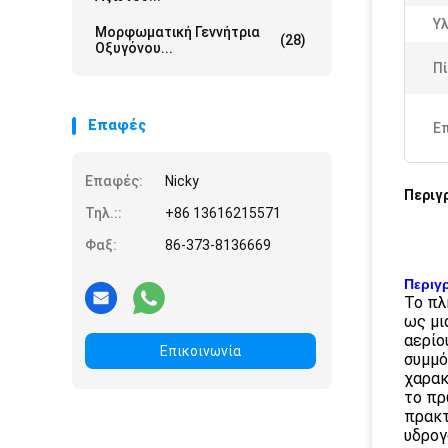
Υλ
Μορφωματική Γεννήτρια
(28)
Οξυγόνου...
Πί
Επαφές
Ε
Επαφές:
Nicky
Περιγ
Τηλ.::
+86 13616215571
Φαξ:
86-373-8136669
Περιγ
Το πλ
ως μι
αερίο
Επικοινωνία
συμμό
χαρακ
το πρ
πρακτ
υδρογ