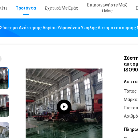
Επικοινωνήστε Μαζ
πίτι
Προϊόντα
Σχετικά Με Εμάς
Ί Μας
Σύστημα Ανάκτησης Αερίου Υδρογόνου Υψηλής Αυτοματοποίησης 
Σύστη
αυτομ
ISO90
Λεπτο
Τόπος 
Μάρκα
Πιστοπ
Αριθμό
Πληρω