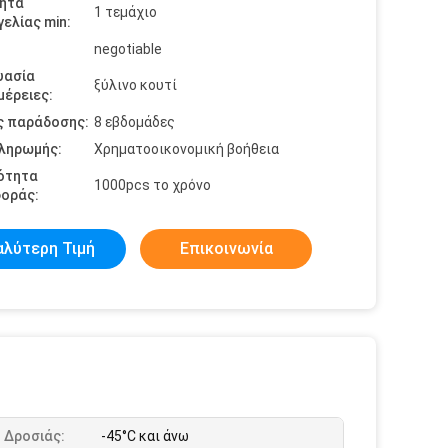
ητα
1 τεμάχιο
ελίας min:
negotiable
υασία
ξύλινο κουτί
έρειες:
ς παράδοσης:
8 εβδομάδες
πληρωμής:
Χρηματοοικονομική βοήθεια
ότητα
1000pcs το χρόνο
οράς:
αλύτερη Τιμή
Επικοινωνία
 Δροσιάς:
-45°C και άνω