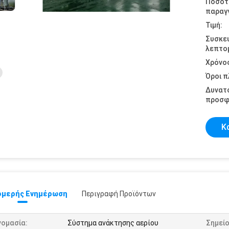
Ποσότ
παραγγ
Τιμή:
Συσκε
λεπτομ
Χρόνο
Όροι 
Δυνατ
προσφ
Κ
μερής Ενημέρωση
Περιγραφή Προϊόντων
νομασία:
Σύστημα ανάκτησης αερίου
Σημείο