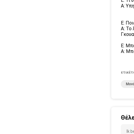
Ε: Τι
Α: Υπ
Ε: Ποι
Α: Το
Γκουα
Ε: Μπ
Α: Μπ
ετικέτ
Μονά
Θέλε
Ik 