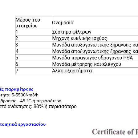
Μέρος του
Ονομασία
στοιχείου
1
Σύστημα φίλτρων
2
Μηχανή κυκλικής ισχύος
3
Μονάδα αποξυγονωτικής ξήρανσης κα
4
Μονάδα αποξυγονωτικής ξήρανσης κα
5
Μονάδα παραγωγής υδρογόνου PSA
6
Μονάδα μέτρησης και ελέγχου
7
Άλλα εξαρτήματα
κές παραμέτρους
ότητα: 5-5500Nm3/h
 δροσιάς: -45 °C ή περισσότερο
τό ανάκτησης: 80% ή περισσότερο
ποιητικά εργοστασίου