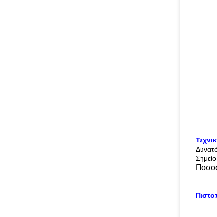
Τεχνι
Δυνατ
Σημείο
Ποσοσ
Πιστο