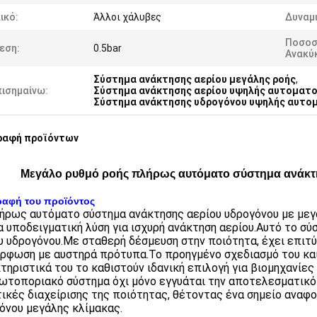
ικό:
Άλλοι χάλυβες
Δυναμ
Ποσοσ
εση:
0.5bar
Ανακύ
Σύστημα ανάκτησης αερίου μεγάλης ροής
,
πισημαίνω:
Σύστημα ανάκτησης αερίου υψηλής αυτοματ
Σύστημα ανάκτησης υδρογόνου υψηλής αυτο
ραφή προϊόντων
Μεγάλο ρυθμό ροής πλήρως αυτόματο σύστημα ανάκτ
ραφή του προϊόντος
ήρως αυτόματο σύστημα ανάκτησης αερίου υδρογόνου με μεγ
α υποδειγματική λύση για ισχυρή ανάκτηση αερίου.Αυτό το σ
υ υδρογόνου.Με σταθερή δέσμευση στην ποιότητα, έχει επιτ
ρφωση με αυστηρά πρότυπα.Το προηγμένο σχεδιασμό του κα
τηριστικά του το καθιστούν ιδανική επιλογή για βιομηχανίε
ωτοποριακό σύστημα όχι μόνο εγγυάται την αποτελεσματικότη
ικές διαχείρισης της ποιότητας, θέτοντας ένα σημείο αναφο
όνου μεγάλης κλίμακας.