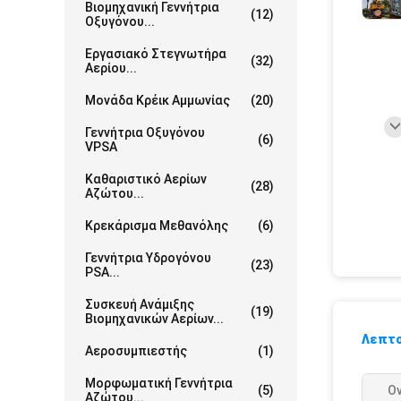
Βιομηχανική Γεννήτρια
(12)
Οξυγόνου...
Εργασιακό Στεγνωτήρα
(32)
Αερίου...
Μονάδα Κρέικ Αμμωνίας
(20)
Γεννήτρια Οξυγόνου
(6)
VPSA
Καθαριστικό Αερίων
(28)
Αζώτου...
Κρεκάρισμα Μεθανόλης
(6)
Γεννήτρια Υδρογόνου
(23)
PSA...
Συσκευή Ανάμιξης
(19)
Βιομηχανικών Αερίων...
Λεπτο
Αεροσυμπιεστής
(1)
Μορφωματική Γεννήτρια
(5)
Ο
Αζώτου...