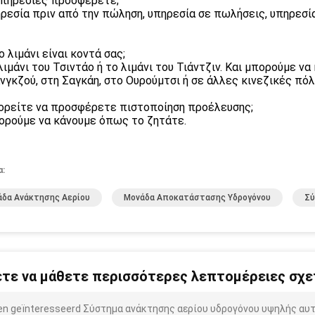
 υπηρεσίες προσφέρετε;
ηρεσία πριν από την πώληση, υπηρεσία σε πωλήσεις, υπηρεσί
ο λιμάνι είναι κοντά σας;
 λιμάνι του Τσιντάο ή το λιμάνι του Τιάντζιν. Και μπορούμε 
νγκζού, στη Σαγκάη, στο Ουρούμτσι ή σε άλλες κινεζικές πόλ
ορείτε να προσφέρετε πιστοποίηση προέλευσης;
ορούμε να κάνουμε όπως το ζητάτε.
α:
δα Ανάκτησης Αερίου
Μονάδα Αποκατάστασης Υδρογόνου
Σύ
τε να μάθετε περισσότερες λεπτομέρειες σχετ
ben geïnteresseerd Σύστημα ανάκτησης αερίου υδρογόνου υψηλής αυ