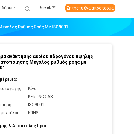
Greek
Ειδήσεις
Ζητήστε ένα απόσπασμα
Μεγάλος Ρυθμός Ροής Με ISO9001
μα ανάκτησης αερίου υδρογόνου υψηλής
ατοποίησης Μεγάλος ρυθμός ροής με
01
μέρειες:
καταγωγής:
Κίνα
:
KERONG GAS
οίηση:
ISO9001
 μοντέλου:
KRHS
μής & Αποστολής Όροι: