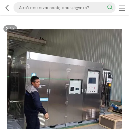
2
/
3