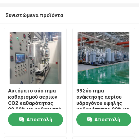
Συνιστώμενα προϊόντα
Αυτόματο σύστημα
99Σύστημα
καθαρισμού αερίων
ανάκτησης αερίου
Σπίτι
CO2 καθαρότητας
υδρογόνου υψηλής
99,99% με καθαριστή
καθαρότητας.99% με
αερίων
σύστημα καθαρισμού
Προϊόντα
Αποστολή
Αποστολή
PSA
ερώτησης
ερώτησης
Σχετικά με εμάς