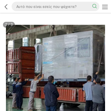
2
/
3