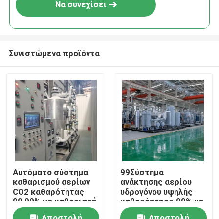
Να συνεχίσει
Συνιστώμενα προϊόντα
Σπίτι
Αυτόματο σύστημα
99Σύστημα
καθαρισμού αερίων
ανάκτησης αερίου
Προϊόντα
CO2 καθαρότητας
υδρογόνου υψηλής
99,99% με καθαριστή
καθαρότητας.99% με
αερίων
σύστημα καθαρισμού
Σχετικά με εμάς
Αποστολή
Αποστολή