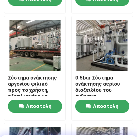
PSA
ερώτησης
ερώτησης
Επισκεψή εργοστασίου
Έλεγχος ποιότητας
Επικοινωνήστε μαζί μας
Ειδήσεις
Σύστημα ανάκτησης
0.5bar Σύστημα
αργονίου φιλικό
ανάκτησης αερίου
προς το χρήστη,
διοξειδίου του
Ζητήστε μια προσφορά
εξοπλισμένο με
άνθρακα
τηλεοπτική οθόνη
Εξοικονόμηση
Αποστολή
Αποστολή
ενέργειας Μικρή
Παραγωγοί αζώτου PSA
συντήρηση
ερώτησης
ερώτησης
Γεννήτρια αζώτου υψηλής αγνότητας