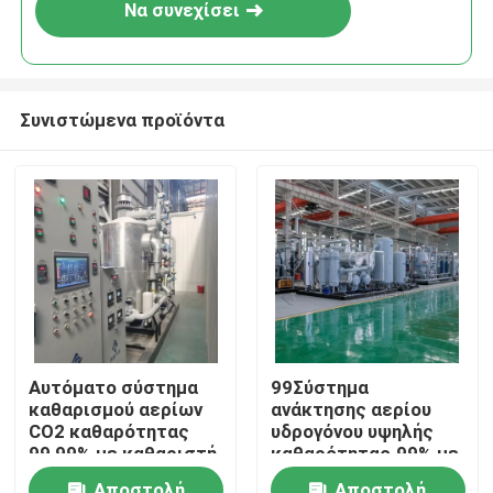
Να συνεχίσει
Συνιστώμενα προϊόντα
Σπίτι
Αυτόματο σύστημα
99Σύστημα
καθαρισμού αερίων
ανάκτησης αερίου
Προϊόντα
CO2 καθαρότητας
υδρογόνου υψηλής
99,99% με καθαριστή
καθαρότητας.99% με
αερίων
σύστημα καθαρισμού
Σχετικά με εμάς
Αποστολή
Αποστολή