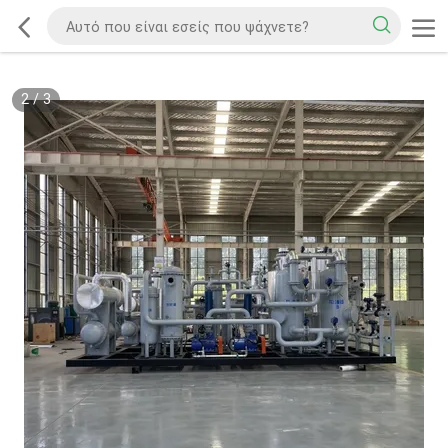
2
/
3