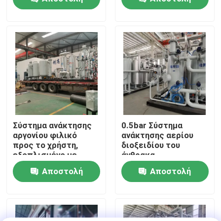
PSA
ερώτησης
ερώτησης
Επισκεψή εργοστασίου
Έλεγχος ποιότητας
Επικοινωνήστε μαζί μας
Ειδήσεις
Σύστημα ανάκτησης
0.5bar Σύστημα
αργονίου φιλικό
ανάκτησης αερίου
προς το χρήστη,
διοξειδίου του
Ζητήστε μια προσφορά
εξοπλισμένο με
άνθρακα
τηλεοπτική οθόνη
Εξοικονόμηση
Αποστολή
Αποστολή
ενέργειας Μικρή
Παραγωγοί αζώτου PSA
συντήρηση
ερώτησης
ερώτησης
Γεννήτρια αζώτου υψηλής αγνότητας