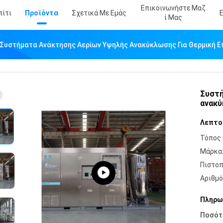
Επικοινωνήστε Μαζ
πίτι
Προϊόντα
Σχετικά Με Εμάς
Ί Μας
Συστήματα Ανάκτησης Αερίων Υψηλής Ανακύκλωσης Για Θερμική Ε
Συστή
ανακύ
Λεπτο
Τόπος 
Μάρκα
Πιστοπ
Αριθμό
Πληρω
Ποσότ