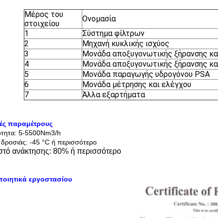
Μέρος του
Ονομασία
στοιχείου
1
Σύστημα φίλτρων
2
Μηχανή κυκλικής ισχύος
3
Μονάδα αποξυγονωτικής ξήρανσης κα
4
Μονάδα αποξυγονωτικής ξήρανσης κα
5
Μονάδα παραγωγής υδρογόνου PSA
6
Μονάδα μέτρησης και ελέγχου
7
Άλλα εξαρτήματα
κές παραμέτρους
ότητα: 5-5500Nm3/h
 δροσιάς: -45 °C ή περισσότερο
τό ανάκτησης: 80% ή περισσότερο
ποιητικά εργοστασίου