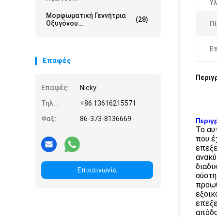
Υλ
Μορφωματική Γεννήτρια
(28)
Οξυγόνου...
Πί
Ε
Επαφές
Περιγ
Επαφές:
Nicky
Τηλ.::
+86 13616215571
Φαξ:
86-373-8136669
Περιγ
Το αυ
που έ
επεξε
ανακύ
διαδι
Επικοινωνία
σύστη
προωθ
εξοικ
επεξε
απόδο