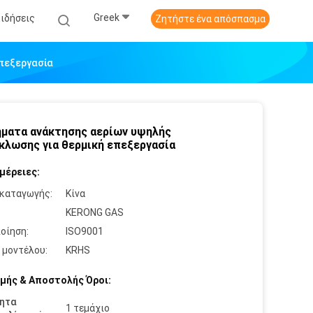
Greek
Ειδήσεις
Ζητήστε ένα απόσπασμα
πεξεργασία
ματα ανάκτησης αερίων υψηλής
κλωσης για θερμική επεξεργασία
μέρειες:
καταγωγής:
Κίνα
:
KERONG GAS
οίηση:
ISO9001
 μοντέλου:
KRHS
μής & Αποστολής Όροι:
ητα
1 τεμάχιο