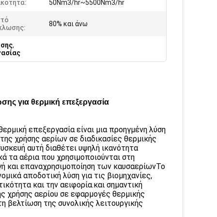
ικότητα:
50Nm3/hr~5500Nm3/hr
τό
80% και άνω
κλωσης:
ωσης
,
γασίας
ης για θερμική επεξεργασία
ερμική επεξεργασία είναι μια προηγμένη λύση
η της χρήσης αερίων σε διαδικασίες θερμικής
υσκευή αυτή διαθέτει υψηλή ικανότητα
 τα αέρια που χρησιμοποιούνται στη
γή και επαναχρησιμοποίηση των καυσαερίωνΤο
ομικά αποδοτική λύση για τις βιομηχανίες,
ικότητα και την αειφορία.και σημαντική
της χρήσης αερίου σε εφαρμογές θερμικής
η βελτίωση της συνολικής λειτουργικής