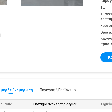
παραγγ
Τιμή:
Συσκε
λεπτομ
Χρόνο
Όροι 
Δυνατ
προσφ
Κ
μερής Ενημέρωση
Περιγραφή Προϊόντων
νομασία:
Σύστημα ανάκτησης αερίου
Σημείο