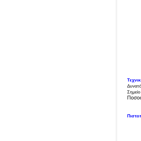
Τεχνι
Δυνατ
Σημείο
Ποσοσ
Πιστο