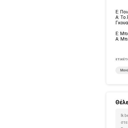
Ε: Ποι
Α: Το
Γκουα
Ε: Μπ
Α: Μπ
ετικέτ
Μονά
Θέλε
Ik 
στε