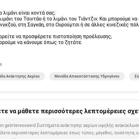
ο λιμάνι είναι κοντά σας;
 λιμάνι του Τσιντάο ή το λιμάνι του Τιάντζιν. Και μπορούμε 
νγκζού, στη Σαγκάη, στο Ουρούμτσι ή σε άλλες κινεζικές πόλ
ορείτε να προσφέρετε πιστοποίηση προέλευσης;
ορούμε να κάνουμε όπως το ζητάτε.
α:
δα Ανάκτησης Αερίου
Μονάδα Αποκατάστασης Υδρογόνου
Σύ
τε να μάθετε περισσότερες λεπτομέρειες σχετ
ben geïnteresseerd Συστήματα ανάκτησης αερίων υψηλής ανακύκλωση
ίλετε περισσότερες λεπτομέρειες όπως τύπος, μέγεθος, ποσότητα, υλ