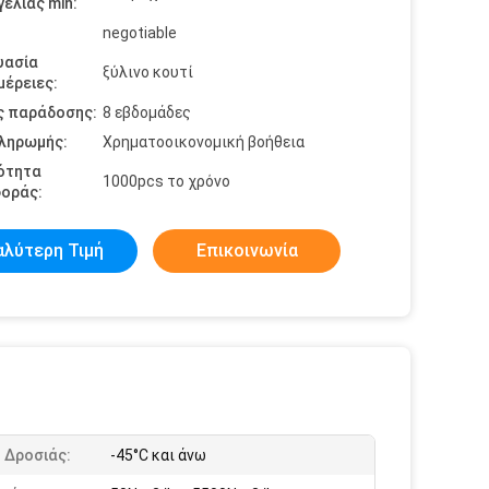
ελίας min:
negotiable
υασία
ξύλινο κουτί
έρειες:
ς παράδοσης:
8 εβδομάδες
πληρωμής:
Χρηματοοικονομική βοήθεια
ότητα
1000pcs το χρόνο
οράς:
αλύτερη Τιμή
Επικοινωνία
 Δροσιάς:
-45°C και άνω