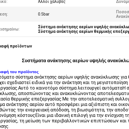
ικό:
Άλλοι χάλυβες
Δυναμ
Ποσοσ
εση:
0.5bar
Ανακύ
Σύστημα ανάκτησης αερίων υψηλής ανακύκλ
πισημαίνω:
Σύστημα ανάκτησης αερίων θερμικής επεξερ
ραφή προϊόντων
Συστήματα ανάκτησης αερίων υψηλής ανακύκλωσ
ραφή του προϊόντος
τόματο σύστημα ανάκτησης αερίων υψηλής ανακύκλωσης για θ
χει σχεδιαστεί ειδικά για την ανάκτηση και τη μεγιστοποίησ
ργασίας.Αυτό το καινοτόμο σύστημα λειτουργεί αυτόματαΗ σ
κλωσης, αποσπώνοντας και ανακυκλώνοντας αποτελεσματικά
κασία θερμικής επεξεργασίας.Με την αποτελεσματική συλλο
μα ανάκτησης αερίου αυτό προσφέρει μια αξιόπιστη και οικον
ώντας την ενεργειακή απόδοση, τη βιωσιμότητα, την αποδοτ
ονόμηση κόστουςΕίναι μια ιδανική επιλογή για την ενίσχυση 
ργασίας, τη μείωση των περιβαλλοντικών επιπτώσεων και τ
σης.