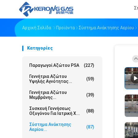
Σ
Αρχική Σελίδα
Προϊόντα
Σύστημα Ανάκτησης Αερίου
Κατηγορίες
Παραγωγοί Αζώτου PSA
(227)
Γεννήτρια Αζώτου
(59)
Υψηλής Αγνότητας...
Γεννήτρια Αζώτου
(39)
Μεμβράνης...
Συσκευή Γεννήσεως
(88)
Οξυγόνου Για Ιατρική Χ...
Σύστημα Ανάκτησης
(87)
Αερίου...