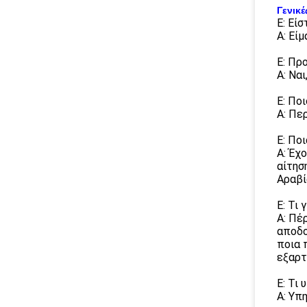
Γενικέ
Ε: Εί
Α: Εί
Ε: Πρ
Α: Να
Ε: Πο
Α: Πε
Ε: Πο
Α: Έχ
αίτησ
Αραβί
Ε: Τι 
Α: Πέ
αποδο
ποια 
εξαρτ
Ε: Τι
Α: Υπ