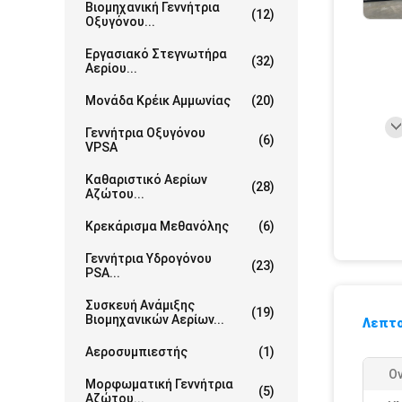
Βιομηχανική Γεννήτρια
(12)
Οξυγόνου...
Εργασιακό Στεγνωτήρα
(32)
Αερίου...
Μονάδα Κρέικ Αμμωνίας
(20)
Γεννήτρια Οξυγόνου
(6)
VPSA
Καθαριστικό Αερίων
(28)
Αζώτου...
Κρεκάρισμα Μεθανόλης
(6)
Γεννήτρια Υδρογόνου
(23)
PSA...
Συσκευή Ανάμιξης
(19)
Βιομηχανικών Αερίων...
Λεπτο
Αεροσυμπιεστής
(1)
Ο
Μορφωματική Γεννήτρια
(5)
Αζώτου...