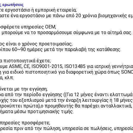
ς ερωτήσεις
στε εργοστάσιο ή εμπορική εταιρεία;
μαστε ένα εργοστάσιο με πάνω από 20 χρόνια βιομηχανικής εμ
οσφέρετε υπηρεσίες OEM;
ι, μπορούμε να το προσαρμόσουμε σύμφωνα με το αίτημά σας.
ιος είναι ο χρόνος προετοιμασίας;
ρίπου 60~90 ημέρες μετά την παραλαβή της κατάθεσης.
ια πιστοποιητικά έχετε;
ουμε ASME, CE, ISO9001-2015, ISO13485 για ιατρική γεννήτρι
η για ειδικό πιστοποιητικό για διαφορετική χώρα όπως SONCA
α, κλπ.
γίνεται με την εγγύηση;
ρα από την περίοδο εγγύησης ((Για 12 μήνες έναντι ελαττωμ
χής του εξοπλισμού μετά την έναρξη λειτουργίας ή 18 μήνες
προκύπτει πρώτα),ο προμηθευτής θα παρέχει ανταλλακτικά,
ήματα μέσω προτιμησιακής τιμής.
 υπηρεσίες προσφέρετε;
ηρεσία πριν από την πώληση, υπηρεσία σε πωλήσεις, υπηρεσί