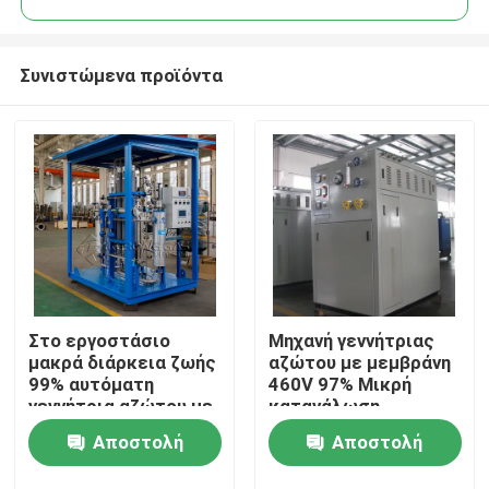
Συνιστώμενα προϊόντα
Στο εργοστάσιο
Μηχανή γεννήτριας
Σπίτι
μακρά διάρκεια ζωής
αζώτου με μεμβράνη
99% αυτόματη
460V 97% Μικρή
γεννήτρια αζώτου με
κατανάλωση
Προϊόντα
μεμβράνη
ενέργειας
Αποστολή
Αποστολή
Σχετικά με εμάς
ερώτησης
ερώτησης