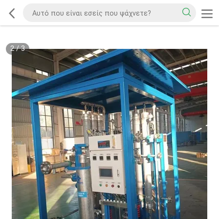
2
/
3