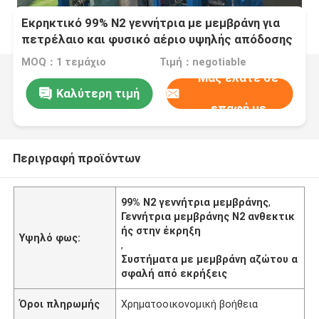
Εκρηκτικό 99% N2 γεννήτρια με μεμβράνη για
πετρέλαιο και φυσικό αέριο υψηλής απόδοσης
MOQ：1 τεμάχιο
Τιμή：negotiable
Μας ελάτε σε
Καλύτερη τιμή
επαφή με
Περιγραφή προϊόντων
99% N2 γεννήτρια μεμβράνης
,
Γεννήτρια μεμβράνης N2 ανθεκτικ
ής στην έκρηξη
Υψηλό φως:
,
Συστήματα με μεμβράνη αζώτου α
σφαλή από εκρήξεις
Όροι πληρωμής
Χρηματοοικονομική βοήθεια