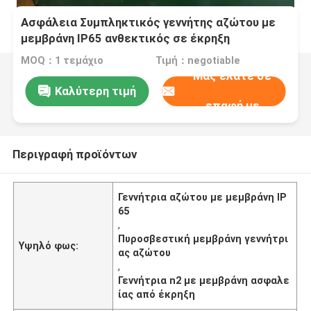
Ασφάλεια Συμπληκτικός γεννήτης αζώτου με
μεμβράνη IP65 ανθεκτικός σε έκρηξη
MOQ：1 τεμάχιο
Τιμή：negotiable
Μας ελάτε σε
Καλύτερη τιμή
επαφή με
Περιγραφή προϊόντων
Γεννήτρια αζώτου με μεμβράνη IP
65
,
Πυροσβεστική μεμβράνη γεννήτρι
Υψηλό φως:
ας αζώτου
,
Γεννήτρια n2 με μεμβράνη ασφαλε
ίας από έκρηξη