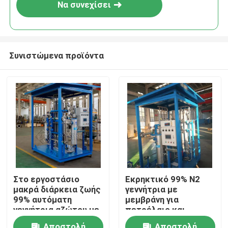
Να συνεχίσει
Συνιστώμενα προϊόντα
Σπίτι
Στο εργοστάσιο
Εκρηκτικό 99% N2
μακρά διάρκεια ζωής
γεννήτρια με
Προϊόντα
99% αυτόματη
μεμβράνη για
γεννήτρια αζώτου με
πετρέλαιο και
μεμβράνη
φυσικό αέριο υψηλής
Σχετικά με εμάς
Αποστολή
Αποστολή