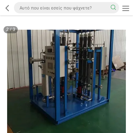
2
/
3