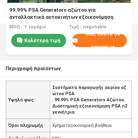
99.99% PSA Generators αζώτου για
ανταλλακτικά αυτοκινήτων εξοικονόμηση
χώρου
MOQ：1 τεμάχιο
Τιμή：negotiable
Μας ελάτε σε
Καλύτερη τιμή
επαφή με
Περιγραφή προϊόντων
Συστήματα παραγωγής αερίου αζ
ώτου PSA
Υψηλό φως:
,
99.99% PSA Generators Αζώτου
,
Διαστημική εξοικονόμηση PSA n2
γεννήτρια
Όροι πληρωμής
Χρηματοοικονομική βοήθεια