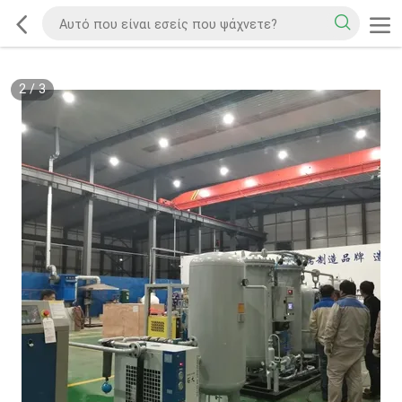
2
/
3