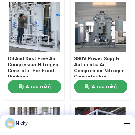
Επισκεψή εργοστασίου
Έλεγχος ποιότητας
Επικοινωνήστε μαζί μας
Oil And Dust Free Air
380V Power Supply
Compressor Nitrogen
Automatic Air
Generator For Food
Compressor Nitrogen
Ειδήσεις
Package
Generator For
Beverage Filling
Αποστολή
Αποστολή
Ζητήστε μια προσφορά
ερώτησης
ερώτησης
Παραγωγοί αζώτου PSA
Nicky
Γεννήτρια αζώτου υψηλής αγνότητας