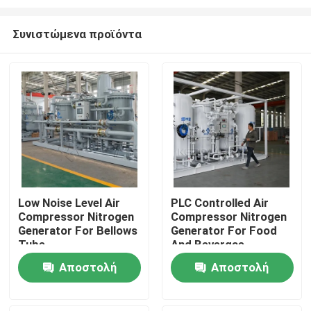
Συνιστώμενα προϊόντα
Low Noise Level Air
PLC Controlled Air
Compressor Nitrogen
Compressor Nitrogen
Σπίτι
Generator For Bellows
Generator For Food
Tube
And Bevergae
Προϊόντα
Αποστολή
Αποστολή
ερώτησης
ερώτησης
Σχετικά με εμάς