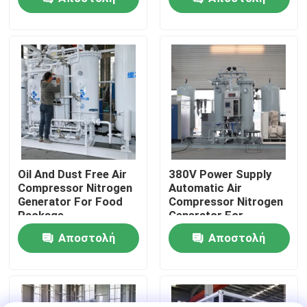
ερώτησης
ερώτησης
Επισκεψή εργοστασίου
Έλεγχος ποιότητας
Επικοινωνήστε μαζί μας
Ειδήσεις
Oil And Dust Free Air
380V Power Supply
Compressor Nitrogen
Automatic Air
Generator For Food
Compressor Nitrogen
Ζητήστε μια προσφορά
Package
Generator For
Beverage Filling
Αποστολή
Αποστολή
Παραγωγοί αζώτου PSA
ερώτησης
ερώτησης
Γεννήτρια αζώτου υψηλής αγνότητας