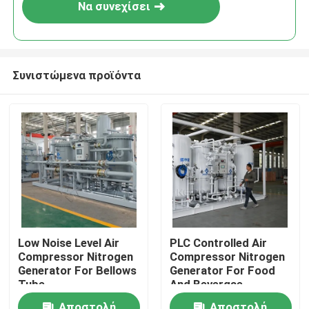
Να συνεχίσει
Συνιστώμενα προϊόντα
Σπίτι
Low Noise Level Air
PLC Controlled Air
Compressor Nitrogen
Compressor Nitrogen
Προϊόντα
Generator For Bellows
Generator For Food
Tube
And Bevergae
Σχετικά με εμάς
Αποστολή
Αποστολή