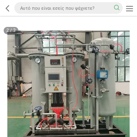
2
/
3