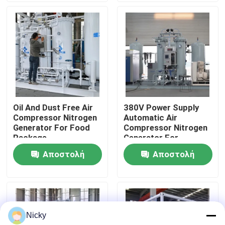
Επισκεψή εργοστασίου
Έλεγχος ποιότητας
Επικοινωνήστε μαζί μας
Oil And Dust Free Air
380V Power Supply
Compressor Nitrogen
Automatic Air
Ειδήσεις
Generator For Food
Compressor Nitrogen
Package
Generator For
Beverage Filling
Αποστολή
Αποστολή
Ζητήστε μια προσφορά
ερώτησης
ερώτησης
Παραγωγοί αζώτου PSA
Nicky
Γεννήτρια αζώτου υψηλής αγνότητας