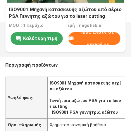
ISO9001 Μηχανή κατασκευής αζώτου από αέριο
PSA Γεννήτης αζώτου για το laser cutting
MOQ：1 τεμάχιο
Τιμή：negotiable
Μας ελάτε σε
Καλύτερη τιμή
επαφή με
Περιγραφή προϊόντων
ISO9001 Μηχανή κατασκευής αερί
ου αζώτου
,
Υψηλό φως:
Γεννήτρια αζώτου PSA για το lase
r cutting
,
ISO9001 PSA γεννήτρια αζώτου
Όροι πληρωμής
Χρηματοοικονομική βοήθεια