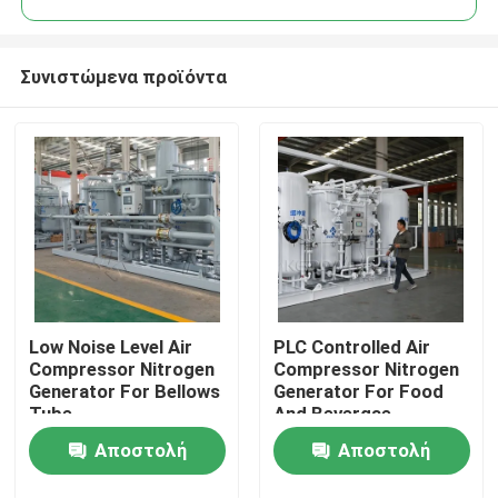
Συνιστώμενα προϊόντα
Low Noise Level Air
PLC Controlled Air
Σπίτι
Compressor Nitrogen
Compressor Nitrogen
Generator For Bellows
Generator For Food
Tube
And Bevergae
Προϊόντα
Αποστολή
Αποστολή
Σχετικά με εμάς
ερώτησης
ερώτησης