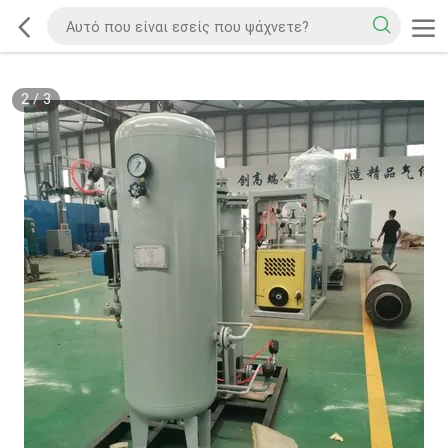
2
/
3