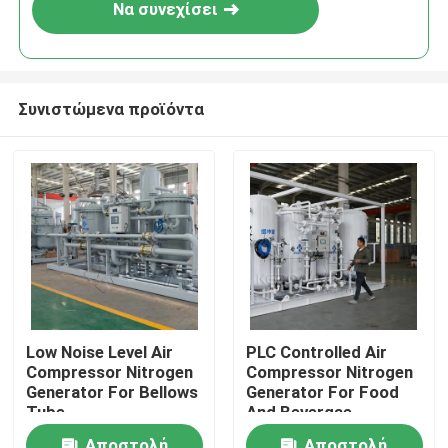
Να συνεχίσει
Συνιστώμενα προϊόντα
Σπίτι
Low Noise Level Air
PLC Controlled Air
Compressor Nitrogen
Compressor Nitrogen
Προϊόντα
Generator For Bellows
Generator For Food
Tube
And Bevergae
Σχετικά με εμάς
Αποστολή
Αποστολή