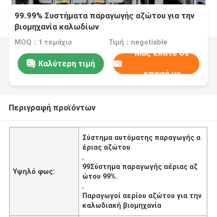
99.99% Συστήματα παραγωγής αζώτου για την
βιομηχανία καλωδίων
MOQ：1 τεμάχιο
Τιμή：negotiable
Μας ελάτε σε
Καλύτερη τιμή
επαφή με
Περιγραφή προϊόντων
Σύστημα αυτόματης παραγωγής α
έριας αζώτου
,
99Σύστημα παραγωγής αέριας αζ
Υψηλό φως:
ώτου 99%.
,
Παραγωγοί αερίου αζώτου για την
καλωδιακή βιομηχανία