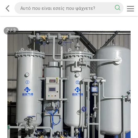
2
/
3