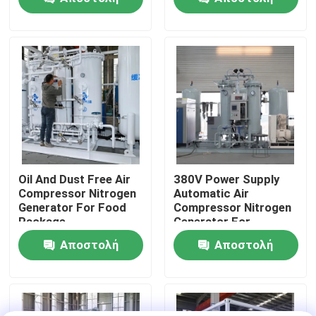
ερώτησης
ερώτησης
Επισκεψή εργοστασίου
Έλεγχος ποιότητας
Επικοινωνήστε μαζί μας
Ειδήσεις
Oil And Dust Free Air
380V Power Supply
Compressor Nitrogen
Automatic Air
Generator For Food
Compressor Nitrogen
Ζητήστε μια προσφορά
Package
Generator For
Beverage Filling
Αποστολή
Αποστολή
Παραγωγοί αζώτου PSA
ερώτησης
ερώτησης
Γεννήτρια αζώτου υψηλής αγνότητας