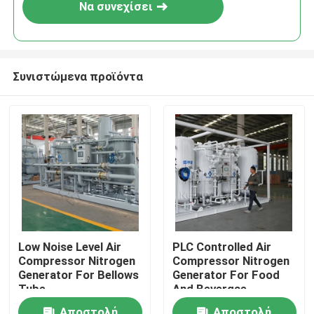
Να συνεχίσει
Συνιστώμενα προϊόντα
Σπίτι
Low Noise Level Air
PLC Controlled Air
Compressor Nitrogen
Compressor Nitrogen
Προϊόντα
Generator For Bellows
Generator For Food
Tube
And Bevergae
Σχετικά με εμάς
Αποστολή
Αποστολή