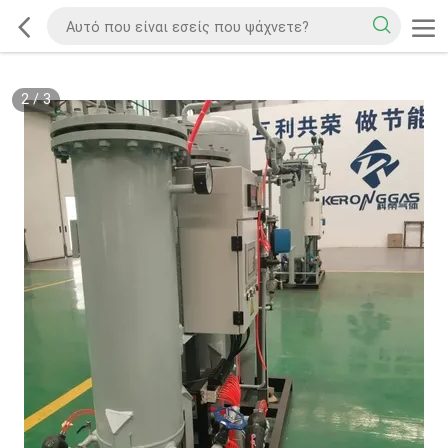
2
/
3