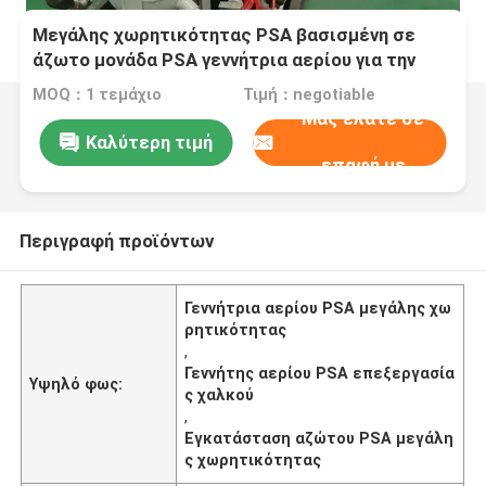
Μεγάλης χωρητικότητας PSA βασισμένη σε
άζωτο μονάδα PSA γεννήτρια αερίου για την
επεξεργασία χαλκού
MOQ：1 τεμάχιο
Τιμή：negotiable
Μας ελάτε σε
Καλύτερη τιμή
επαφή με
Περιγραφή προϊόντων
Γεννήτρια αερίου PSA μεγάλης χω
ρητικότητας
,
Γεννήτης αερίου PSA επεξεργασία
Υψηλό φως:
ς χαλκού
,
Εγκατάσταση αζώτου PSA μεγάλη
ς χωρητικότητας