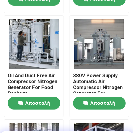
ερώτησης
ερώτησης
Επισκεψή εργοστασίου
Έλεγχος ποιότητας
Επικοινωνήστε μαζί μας
Ειδήσεις
Oil And Dust Free Air
380V Power Supply
Compressor Nitrogen
Automatic Air
Generator For Food
Compressor Nitrogen
Ζητήστε μια προσφορά
Package
Generator For
Beverage Filling
Αποστολή
Αποστολή
Παραγωγοί αζώτου PSA
ερώτησης
ερώτησης
Γεννήτρια αζώτου υψηλής αγνότητας